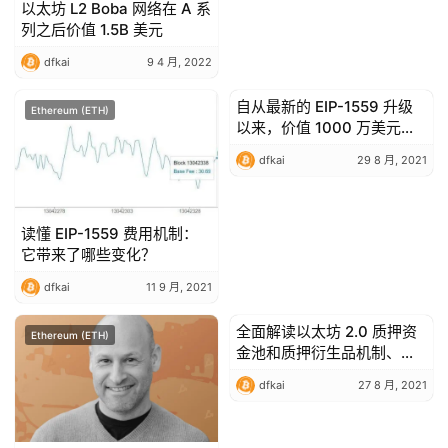
以太坊 L2 Boba 网络在 A 系
列之后价值 1.5B 美元
dfkai
9 4 月, 2022
自从最新的 EIP-1559 升级
Ethereum (ETH)
Ethereum (ETH)
以来，价值 1000 万美元的
ETH 被摧毁：报告
dfkai
29 8 月, 2021
读懂 EIP-1559 费用机制：
它带来了哪些变化？
dfkai
11 9 月, 2021
全面解读以太坊 2.0 质押资
Ethereum (ETH)
Ethereum (ETH)
金池和质押衍生品机制、特
点及潜在影响
dfkai
27 8 月, 2021