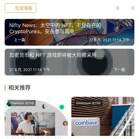
生成海报
0
0
常
用
Nifty News：太空中的 NFT，不复存在的
CryptoPunks，安永参与其中
工
具
上一篇
27 8 月, 2021 11:14 下午
推
荐
加密货币和 NFT 游戏即将被大规模采用
27 8 月, 2021 11:14 下午
下一篇
相关推荐
Ethereum (ETH)
Ethereum (ETH)