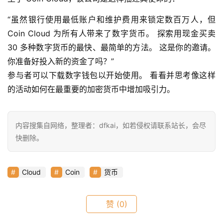
首
“虽然银行使用最低账户和维护费用来锁定数百万人，但 
页
Coin Cloud 为所有人带来了数字货币。 探索用现金买卖 
30 多种数字货币的最快、最简单的方法。 这是你的邀请。 
你准备好投入新的资金了吗？”
快
参与者可以下载数字钱包以开始使用。 看看并思考像这样
信
仰
的活动如何在最重要的加密货币中增加吸引力。
内容搜集自网络，整理者：dfkai，如若侵权请联系站长，会尽
a
快删除。
h
r
9
Cloud
Coin
货币
9
9
指
赞
(0)
数