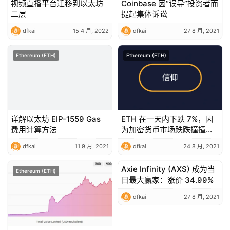
视频直播平台迁移到以太坊
Coinbase 因“误导”投资者而
二层
提起集体诉讼
dfkai
15 4 月, 2022
dfkai
27 8 月, 2021
Ethereum (ETH)
Ethereum (ETH)
详解以太坊 EIP-1559 Gas
ETH 在一天内下跌 7%，因
费用计算方法
为加密货币市场跌跌撞撞：
分析
dfkai
11 9 月, 2021
dfkai
24 8 月, 2021
Axie Infinity (AXS) 成为当
Ethereum (ETH)
Ethereum (ETH)
日最大赢家：涨价 34.99%
dfkai
27 8 月, 2021