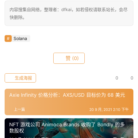
9
内容搜集自网络，整理者：dfkai，如若侵权请联系站长，会尽
9
快删除。
指
数
Solana
常
赞
(0)
用
工
具
生成海报
0
0
推
荐
Axie Infinity 价格分析：AXS/USD 目标价为 68 美元
上一篇
20 9 月, 2021 2:10 下午
NFT 游戏公司 Animoca Brands 收购了 Bondly 的多
数股权