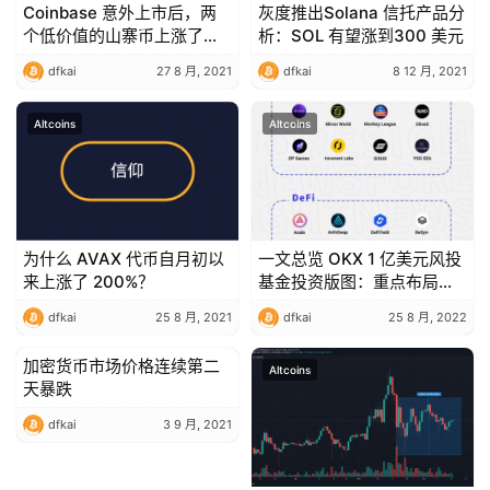
Coinbase 意外上市后，两
灰度推出Solana 信托产品分
个低价值的山寨币上涨了
析：SOL 有望涨到300 美元
50% 以上
dfkai
27 8 月, 2021
dfkai
8 12 月, 2021
Altcoins
Altcoins
为什么 AVAX 代币自月初以
一文总览 OKX 1 亿美元风投
来上涨了 200%？
基金投资版图：重点布局基
础设施，助力多链生态发展
dfkai
25 8 月, 2021
dfkai
25 8 月, 2022
加密货币市场价格连续第二
Altcoins
Altcoins
天暴跌
dfkai
3 9 月, 2021