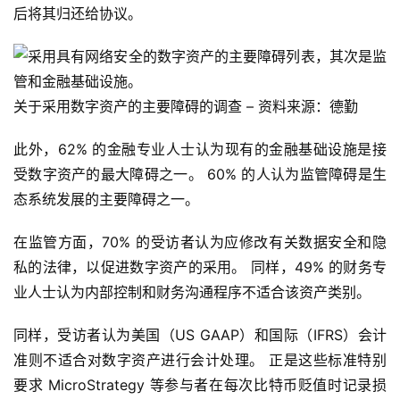
后将其归还给协议。
页
快
关于采用数字资产的主要障碍的调查 – 资料来源：德勤
信
仰
此外，62% 的金融专业人士认为现有的金融基础设施是接
受数字资产的最大障碍之一。 60% 的人认为监管障碍是生
态系统发展的主要障碍之一。
a
h
在监管方面，70% 的受访者认为应修改有关数据安全和隐
r
9
私的法律，以促进数字资产的采用。 同样，49% 的财务专
9
业人士认为内部控制和财务沟通程序不适合该资产类别。
9
指
同样，受访者认为美国（US GAAP）和国际（IFRS）会计
数
准则不适合对数字资产进行会计处理。 正是这些标准特别
要求 MicroStrategy 等参与者在每次比特币贬值时记录损