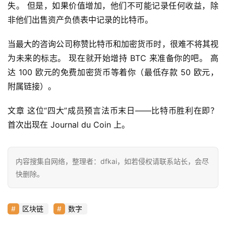
失。 但是，如果价值增加，他们不可能记录任何收益，除
常
非他们出售资产负债表中记录的比特币。
用
工
当最大的咨询公司称赞比特币和加密货币时，很难不将其视
具
为未来的标志。 现在就开始增持 BTC 来准备你的吧。 高
推
达 100 欧元的免费加密货币等着你（最低存款 50 欧元，
荐
附属链接）。
文章 这位“四大”成员预言法币末日——比特币胜利在即？ 
首次出现在 Journal du Coin 上。
内容搜集自网络，整理者：dfkai，如若侵权请联系站长，会尽
快删除。
区块链
数字