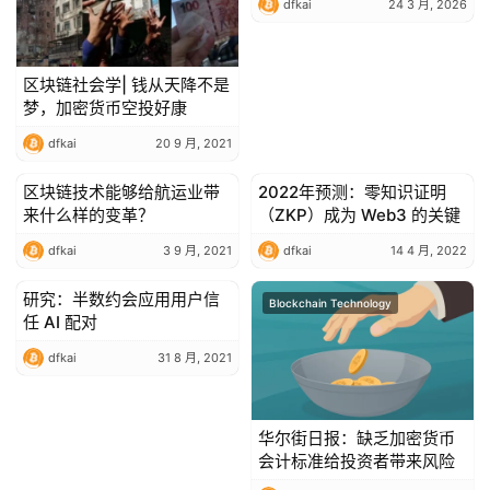
dfkai
24 3 月, 2026
Chain
区块链社会学| 钱从天降不是
梦，加密货币空投好康
dfkai
20 9 月, 2021
区块链技术能够给航运业带
2022年预测：零知识证明
Blockchain Technology
Blockchain Technology
来什么样的变革？
（ZKP）成为 Web3 的关键
dfkai
3 9 月, 2021
dfkai
14 4 月, 2022
研究：半数约会应用用户信
Blockchain Technology
Blockchain Technology
任 AI 配对
dfkai
31 8 月, 2021
华尔街日报：缺乏加密货币
会计标准给投资者带来风险