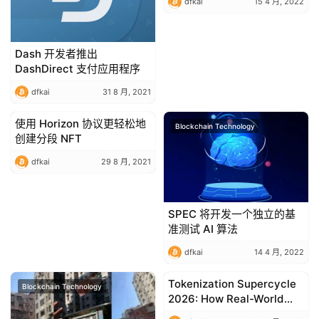
dfkai
15 4 月, 2022
Dash 开发者推出
DashDirect 支付应用程序
dfkai
31 8 月, 2021
使用 Horizon 协议更轻松地
Blockchain Technology
Blockchain Technology
创建分段 NFT
dfkai
29 8 月, 2021
SPEC 将开发一个独立的基
准测试 AI 算法
dfkai
14 4 月, 2022
Tokenization Supercycle
Blockchain Technology
Blockchain Technology
2026: How Real-World
Assets Are Moving On-