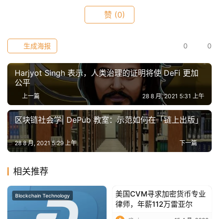
赞
(0)
生成海报
0
0
Harjyot Singh 表示，人类治理的证明将使 DeFi 更加
公平
上一篇
28 8 月, 2021 5:31 上午
区块链社会学| DePub 教室：示范如何在「链上出版」
28 8 月, 2021 5:29 上午
下一篇
相关推荐
美国CVM寻求加密货币专业
Blockchain Technology
Blockchain Technology
律师，年薪112万雷亚尔