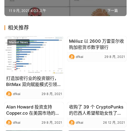
11 9 月, 2021 4:03 上午
下一篇
相关推荐
Méliuz 以 2600 万雷亚尔收
Market News
Market News
购加密货币数字银行
dfkai
29 8 月, 2021
打造加密行业的投资银行，
BitMax 双向赋能模式引领市
场新风向
dfkai
29 8 月, 2021
Alan Howard 投资支持
收购了 39 个 CryptoPunks
Market News
Market News
Copper.co 在美国市场的扩
的巴西人希望帮助女性了解
张
NFT 市场
dfkai
29 8 月, 2021
dfkai
26 12 月, 2021