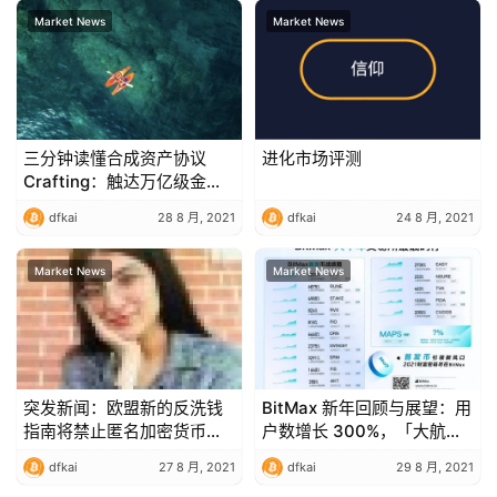
Market News
Market News
三分钟读懂合成资产协议
进化市场评测
Crafting：触达万亿级金融
资产的「任意门」
dfkai
28 8 月, 2021
dfkai
24 8 月, 2021
Market News
Market News
突发新闻：欧盟新的反洗钱
BitMax 新年回顾与展望：用
指南将禁止匿名加密货币钱
户数增长 300%，「大航海
包
计划」与上百个头部社区建
dfkai
27 8 月, 2021
dfkai
29 8 月, 2021
立合作