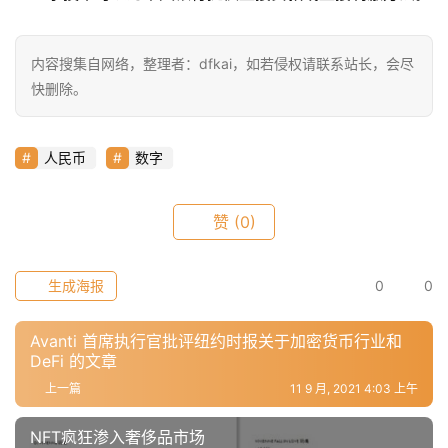
指
数
内容搜集自网络，整理者：dfkai，如若侵权请联系站长，会尽
快删除。
常
用
人民币
数字
工
具
推
赞
(0)
荐
生成海报
0
0
Avanti 首席执行官批评纽约时报关于加密货币行业和
DeFi 的文章
上一篇
11 9 月, 2021 4:03 上午
NFT疯狂渗入奢侈品市场