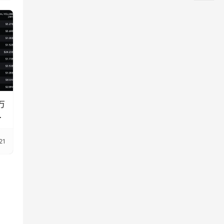
万
格
21