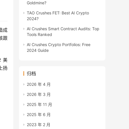
Goldmine?
TAO Crushes FET: Best AI Crypto
2024?
AI Crushes Smart Contract Audits: Top
造成
Tools Ranked
该跟
AI Crushes Crypto Portfolios: Free
2024 Guide
2 美
上扬
归档
2026 年 4 月
2026 年 3 月
2025 年 11 月
2025 年 6 月
2023 年 2 月