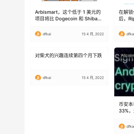
Arbismart，这个低于 1 美元的
在解锁
项目将比 Dogecoin 和 Shiba
后，Ri
Inu 爆发得更好
XRP 转
dfkai
15 4 月, 2022
dfka
对柴犬的兴趣连续第四个月下跌
Altcoins
Altcoin
dfkai
15 4 月, 2022
币安本
33%，
响？
dfka