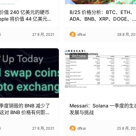
价值 240 亿美元的硬币
8/25 价格分析：BTC、ETH、
pple 将价值 44 亿美元的
ADA、BNB、XRP、DOGE、
移给 Jed McCaleb
DOT、SOL、UNI、BCH
i
27 8 月, 2021
dfkai
28 8 月, 20
s
Altcoins
季度销毁的 BNB 减少了
Messari：Solana 一季度的生
这对 BNB 价格有何影
发展与挑战
i
27 8 月, 2021
dfkai
25 8 月, 20