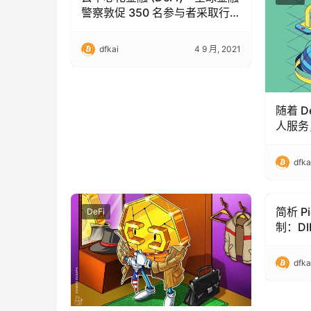
警察敦促 350 名参与者采取行
动
dfkai
4 9 月, 2021
随着 D
人服务，
Polyg
GoodF
dfka
简析 Pi
DeFi
DeFi
制：D
dfka