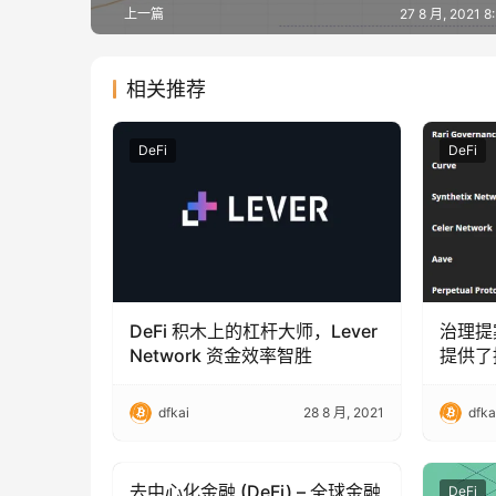
上一篇
27 8 月, 2021 
相关推荐
DeFi
DeFi
DeFi 积木上的杠杆大师，Lever
治理提
Network 资金效率智胜
提供了
dfkai
28 8 月, 2021
dfka
去中心化金融 (DeFi) – 全球金融
DeFi
DeFi