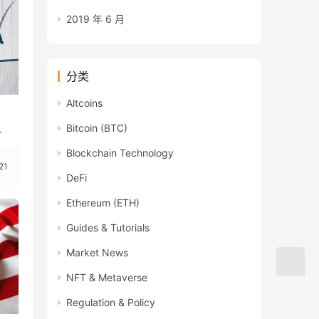
2019 年 6 月
分类
Altcoins
：
Bitcoin (BTC)
言
Blockchain Technology
21
DeFi
Ethereum (ETH)
Guides & Tutorials
Market News
NFT & Metaverse
Regulation & Policy