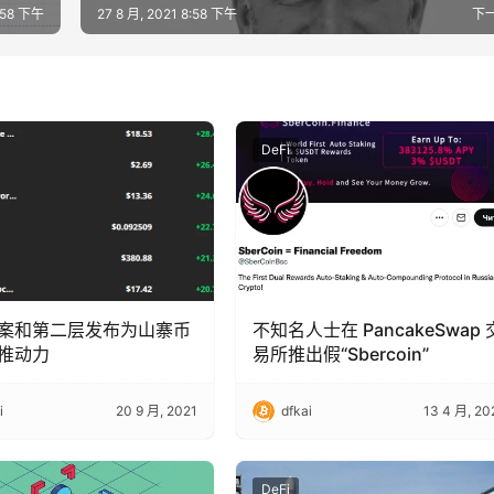
8:58 下午
27 8 月, 2021 8:58 下午
下
DeFi
案和第二层发布为山寨币
不知名人士在 PancakeSwap 
推动力
易所推出假“Sbercoin”
i
20 9 月, 2021
dfkai
13 4 月, 20
DeFi