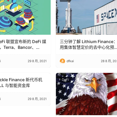
eFi 联盟宣布新的 DeFi 媒
三分钟了解 Lithium Finance
Terra、Bancor、
用集体智慧定价的去中心化预
on、The Graph 加入
机
i
i
29 8 月, 2021
dfkai
28 8 月, 20
ckle Finance 新代币机
DeFi
ILL 与智能资金库
i
29 8 月, 2021