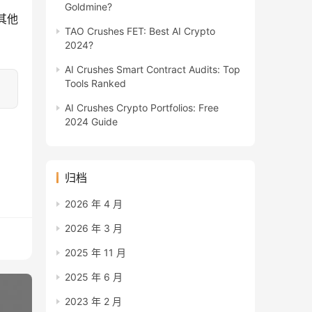
Goldmine?
 其他
TAO Crushes FET: Best AI Crypto
2024?
AI Crushes Smart Contract Audits: Top
Tools Ranked
AI Crushes Crypto Portfolios: Free
2024 Guide
归档
2026 年 4 月
2026 年 3 月
2025 年 11 月
2025 年 6 月
2023 年 2 月