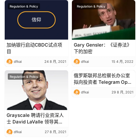
Regulation & Policy
Regulation & Policy
加纳银行启动CBDC试点项
Gary Gensler：《证券法》
目
下的加密
dfkai
24 8 月, 2021
dfkai
15 4 月, 2022
俄罗斯联邦总检察长办公室
Regulation & Policy
Regulation & Policy
拟向投资者 Telegram Open
Network 和 Alfa-Bank 追回
dfkai
29 8 月, 2021
1.265 亿美元
Grayscale 聘请行业资深人
士 David LaValle 领导其
ETF 推广
dfkai
27 8 月, 2021