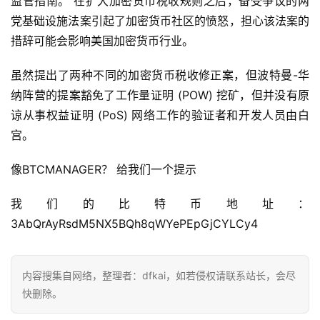
监管指南。 在扩大加密货币税收规则之后，备受争议的两
党基础设施​​法案引起了加密货币社区的愤怒，担心该法案的
措辞可能会影响美国加密货币行业。
首
虽然提出了两种不同的加密货币税收修正案，但波特曼-华
页
纳阵营的提案豁免了工作量证明 (POW) 挖矿，但并没有原
谅从事权益证明 (PoS) 网络工作的验证者和开发人员由白
宫。
快
信
像BTCMANAGER？ 给我们一个提示
仰
我们的比特币地址：
3AbQrAyRsdM5NX5BQh8qWYePEpGjCYLCy4
a
h
r
内容搜集自网络，整理者：dfkai，如若侵权请联系站长，会尽
9
快删除。
9
9