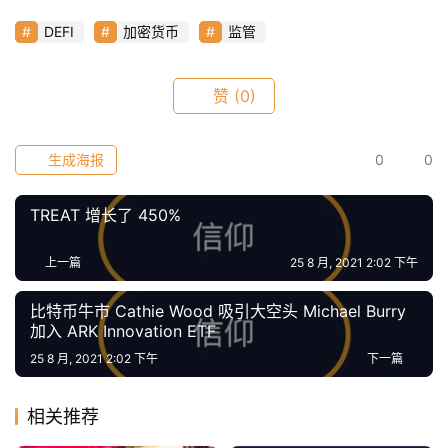
指
DEFI
加密货币
监管
数
赞
(0)
常
用
生成海报
0
0
工
具
TREAT 增长了 450%
推
荐
上一篇
25 8 月, 2021 2:02 下午
比特币牛市 Cathie Wood 吸引大空头 Michael Burry
加入 ARK Innovation ETF
25 8 月, 2021 2:02 下午
下一篇
相关推荐