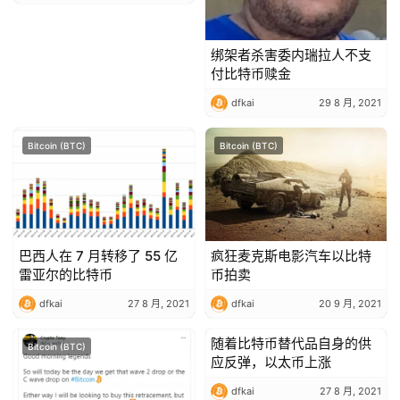
绑架者杀害委内瑞拉人不支
付比特币赎金
dfkai
29 8 月, 2021
Bitcoin (BTC)
Bitcoin (BTC)
巴西人在 7 月转移了 55 亿
疯狂麦克斯电影汽车以比特
雷亚尔的比特币
币拍卖
dfkai
27 8 月, 2021
dfkai
20 9 月, 2021
随着比特币替代品自身的供
Bitcoin (BTC)
Bitcoin (BTC)
应反弹，以太币上涨
dfkai
27 8 月, 2021