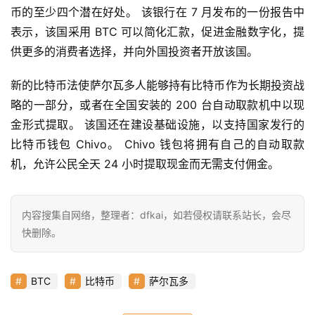
币的至少四个潜在好处。 该银行在 7 月发布的一份报告中
表示，该国采用 BTC 可以简化汇款，促进金融数字化，提
首
供更多的消费者选择，并向外国投资者开放该国。
页
新的比特币法使萨尔瓦多人能够持有比特币作为长期投资战
略的一部分，或者在全国安装的 200 台自动取款机中以现
快
金形式提取。 该国还在建设基础设施，以支持国家发行的
信
仰
比特币钱包 Chivo。 Chivo 钱包将拥有自己的自动取款
机，允许公民全天 24 小时提取现金而无需支付佣金。
a
h
内容搜集自网络，整理者：dfkai，如若侵权请联系站长，会尽
r
快删除。
9
9
BTC
比特币
萨尔瓦多
9
指