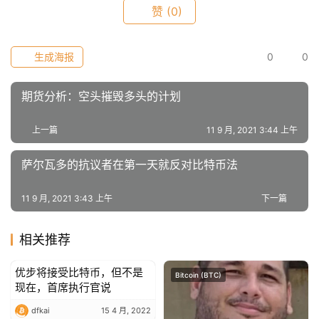
数
赞
(0)
常
生成海报
0
0
用
工
期货分析：空头摧毁多头的计划
具
推
上一篇
11 9 月, 2021 3:44 上午
荐
萨尔瓦多的抗议者在第一天就反对比特币法
11 9 月, 2021 3:43 上午
下一篇
相关推荐
优步将接受比特币，但不是
Bitcoin (BTC)
Bitcoin (BTC)
现在，首席执行官说
dfkai
15 4 月, 2022