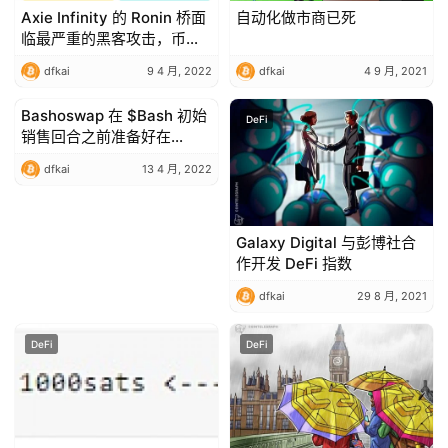
Axie Infinity 的 Ronin 桥面
自动化做市商已死
临最严重的黑客攻击，币安
推出 Bridge 2.0 等
dfkai
9 4 月, 2022
dfkai
4 9 月, 2021
Bashoswap 在 $Bash 初始
DeFi
DeFi
销售回合之前准备好在
Cardanodaily 上进行 AMA
dfkai
13 4 月, 2022
Galaxy Digital 与彭博社合
作开发 DeFi 指数
dfkai
29 8 月, 2021
DeFi
DeFi