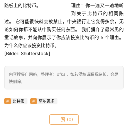
理由：你一遍又一遍地听
首
到关于比特币的相同陈
页
述。 它可能很快就会被禁止，中央银行让它变得多余，无
论如何你都不能从中购买任何东西。 我们摒弃了最常见的
童话故事，并向你展示了你应该投资比特币的 5 个理由。 
快
信
为什么你应该投资比特币。
仰
[Bilder: Shutterstock]
a
内容搜集自网络，整理者：dfkai，如若侵权请联系站长，会尽
h
快删除。
r
9
9
比特币
萨尔瓦多
9
指
赞
(0)
数