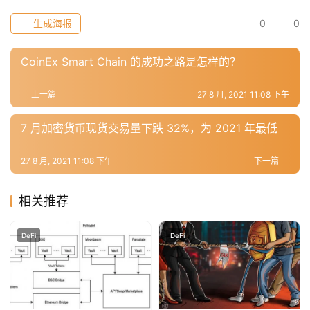
生成海报
0
0
常
用
CoinEx Smart Chain 的成功之路是怎样的？
工
具
上一篇
27 8 月, 2021 11:08 下午
推
荐
7 月加密货币现货交易量下跌 32%，为 2021 年最低
27 8 月, 2021 11:08 下午
下一篇
相关推荐
DeFi
DeFi