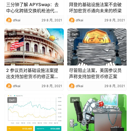
三分钟了解 APYSwap：去
拜登的基础设施法案不会破
中心化跨链交换机枪池代币
坏加密货币通向未来的桥梁
化协议
dfkai
29 8 月, 2021
dfkai
29 8 月, 2021
DeFi
DeFi
2 参议员对基础设施法案提
尽管阻止法案，美国参议员
出支持加密货币的修正案；
声称支持加密货币修正案
业界称这还不够
dfkai
29 8 月, 2021
dfkai
29 8 月, 2021
DeFi
DeFi