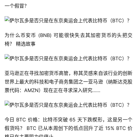
仰
一个假冒？
a
为什么币安币 (BNB) 可能很快失去其加密货币的头把交
h
r
椅？ 精选故事
9
9
9
指
亚马逊正在寻找加密货币高管，称其灵感来自该行业的创新 
数
世界上最大的科技和电子商务集团之一亚马逊（纳斯达克股
票代码：AMZN）现在正在寻求深入研究……
常
用
工
今日 BTC 价格：比特币突破 65 天下跌楔形，这是另一个
具
假货吗？ BTC 已从本周创下的低点回升了近 15% BTC 价
推
格已在主要阻力位停止……