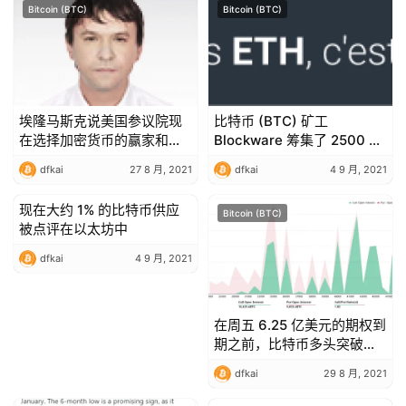
Bitcoin (BTC)
Bitcoin (BTC)
埃隆马斯克说美国参议院现
比特币 (BTC) 矿工
在选择加密货币的赢家和输
Blockware 筹集了 2500 万
家是错误的
美元，使其哈希率增加了两
dfkai
27 8 月, 2021
dfkai
4 9 月, 2021
倍
现在大约 1% 的比特币供应
Bitcoin (BTC)
Bitcoin (BTC)
被点评在以太坊中
dfkai
4 9 月, 2021
在周五 6.25 亿美元的期权到
期之前，比特币多头突破了
4 万美元的关口
dfkai
29 8 月, 2021