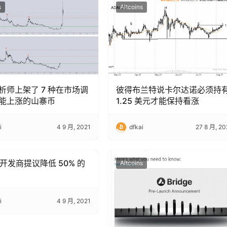
s
Altcoins
析师上架了 7 种在市场调
彼得布兰特说卡尔达诺必须持
能上涨的山寨币
1.25 美元才能保持看涨
i
4 9 月, 2021
dfkai
27 8 月, 20
 开发商提议降低 50% 的
s
Altcoins
i
4 9 月, 2021