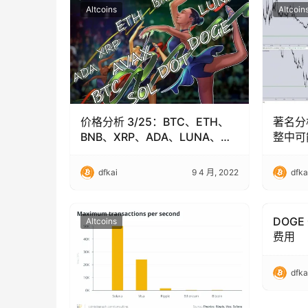
Altcoins
Altcoin
价格分析 3/25：BTC、ETH、
著名分
BNB、XRP、ADA、LUNA、
整中可
SOL、AVAX、DOT、DOGE
dfkai
9 4 月, 2022
dfka
DOGE
Altcoins
Altcoin
费用
dfka