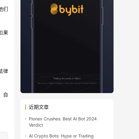
，他们
果 
法律
 自
近期文章
Pionex Crushes: Best AI Bot 2024
Verdict
AI Crypto Bots: Hype or Trading