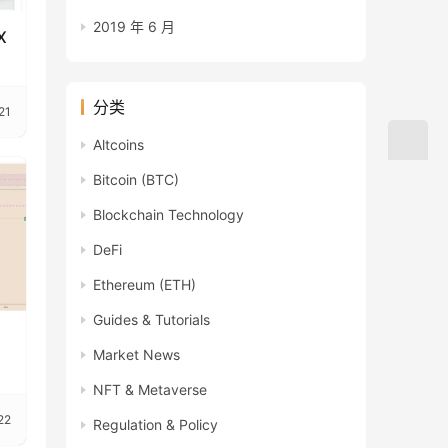
2019 年 6 月
X
分类
21
Altcoins
Bitcoin (BTC)
Blockchain Technology
DeFi
Ethereum (ETH)
Guides & Tutorials
Market News
NFT & Metaverse
22
Regulation & Policy