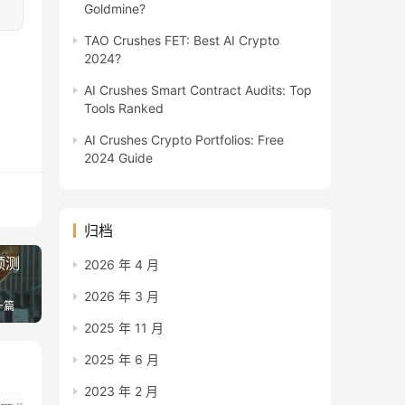
Goldmine?
TAO Crushes FET: Best AI Crypto
2024?
AI Crushes Smart Contract Audits: Top
Tools Ranked
AI Crushes Crypto Portfolios: Free
2024 Guide
归档
预测
2026 年 4 月
2026 年 3 月
一篇
2025 年 11 月
2025 年 6 月
2023 年 2 月