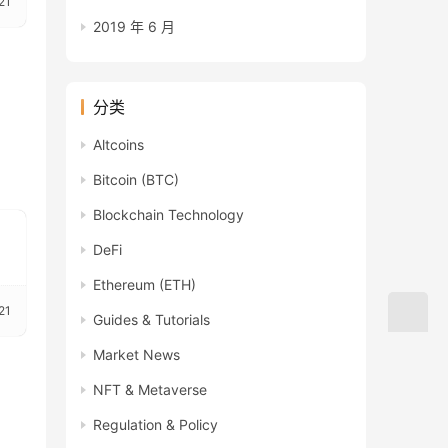
21
2019 年 6 月
分类
Altcoins
Bitcoin (BTC)
Blockchain Technology
DeFi
Ethereum (ETH)
21
Guides & Tutorials
Market News
NFT & Metaverse
Regulation & Policy