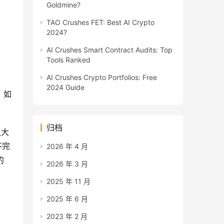
Goldmine?
TAO Crushes FET: Best AI Crypto
2024?
AI Crushes Smart Contract Audits: Top
Tools Ranked
AI Crushes Crypto Portfolios: Free
2024 Guide
；如
归档
让大
不完
2026 年 4 月
的
2026 年 3 月
2025 年 11 月
2025 年 6 月
2023 年 2 月