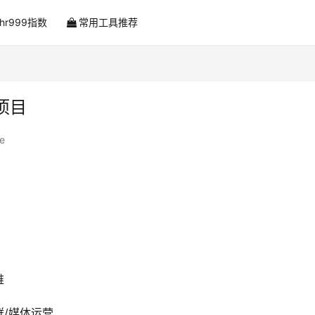
ahr999指数
常用工具推荐
项目
e
维
社群/媒体运营