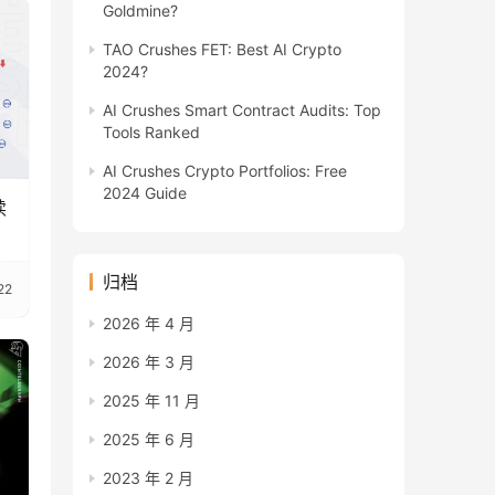
Goldmine?
TAO Crushes FET: Best AI Crypto
2024?
AI Crushes Smart Contract Audits: Top
Tools Ranked
AI Crushes Crypto Portfolios: Free
2024 Guide
续
归档
22
2026 年 4 月
2026 年 3 月
2025 年 11 月
2025 年 6 月
2023 年 2 月