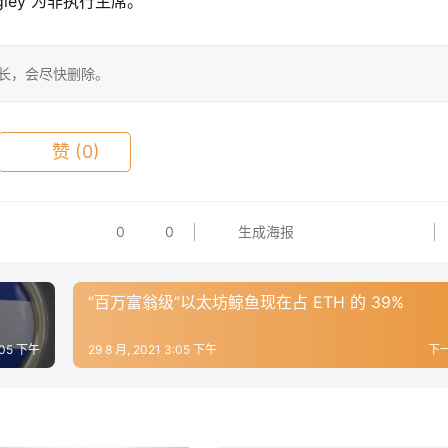
tingley 为非执行主席。
站长，会尽快删除。
赞
(0)
0
0
生成海报
“百万富翁级”以太坊鲸鱼现在占 ETH 的 39%
3:05 下午
29 8 月, 2021 3:05 下午
下