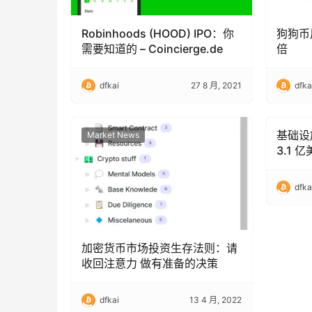
Robinhoods (HOOD) IPO：你
狗狗币
需要知道的 – Coincierge.de
倍
dfkai
27 8 月, 2021
dfka
基础设施
Market News
Market
3.1 
dfka
加密货币市场投资生存法则：请
收回注意力 做有准备的决策
dfkai
13 4 月, 2022