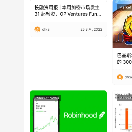
投融资周报 | 本周加密市场发生
Market News
Market
31 起融资，OP Ventures Fund
I 完成 5000 万美元融资
dfkai
25 8 月, 2022
巴基斯
的 30
dfka
Market News
Market