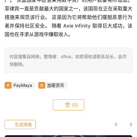
产。 东盟国家中愿意采用数字资产的用户数量有所增加。 
菲律宾一直是贡献最大的国家之一，该国现在正在采取重大
快
信
措施来规范该行业。 这是因为它将帮助他们摆脱恶意行为
仰
者并保持社区安全。 随着 Axie Infinity 取得巨大成功，该
国也在寻求从游戏中赚取收入。
a
h
内容搜集自网络，整理者：dfkai，如若侵权请联系站长，会尽
r
快删除。
9
9
9
PayMaya
加密货币
指
数
赞
(0)
常
生成海报
0
0
用