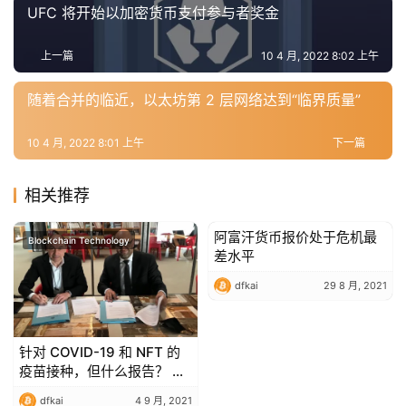
工
UFC 将开始以加密货币支付参与者奖金
具
推
上一篇
10 4 月, 2022 8:02 上午
荐
随着合并的临近，以太坊第 2 层网络达到“临界质量”
10 4 月, 2022 8:01 上午
下一篇
相关推荐
阿富汗货币报价处于危机最
Blockchain Technology
Blockchain Technology
差水平
dfkai
29 8 月, 2021
针对 COVID-19 和 NFT 的
疫苗接种，但什么报告？ 唯
链奇怪的区块链项目
dfkai
4 9 月, 2021