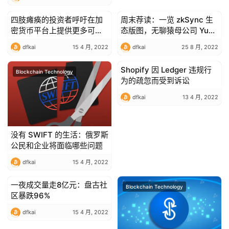
（VET）
四肢瘫痪的投资者呼吁在加
周末荐读：一览 zkSync 生
Blockchain Technology
Blockchain Technology
密货币平台上提供更多可访
态版图，无聊猿母公司 Yuga
问性
Labs 为何值 40 亿美元？
dfkai
15 4 月, 2022
dfkai
25 8 月, 2022
Shopify 因 Ledger 违规行
Blockchain Technology
Blockchain Technology
为的疏忽而受到诉讼
dfkai
13 4 月, 2022
没有 SWIFT 的生活：俄罗斯
公民和企业将面临哪些问题
dfkai
15 4 月, 2022
一夜成交量走8亿元：盘古社
Blockchain Technology
Blockchain Technology
区暴跌96%
dfkai
15 4 月, 2022