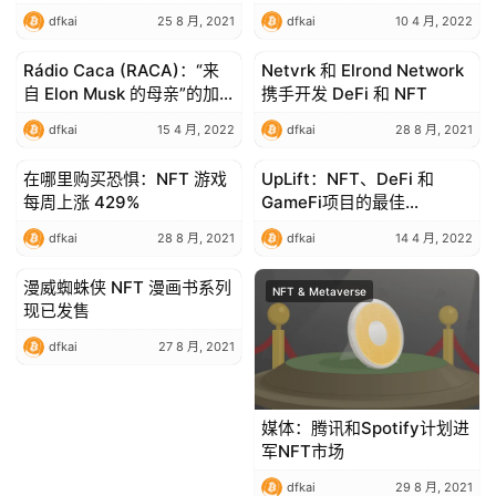
dfkai
25 8 月, 2021
dfkai
10 4 月, 2022
Rádio Caca (RACA)：“来
Netvrk 和 Elrond Network
NFT & Metaverse
NFT & Metaverse
自 Elon Musk 的母亲”的加
携手开发 DeFi 和 NFT
密在 6 个月内暴跌 65%
dfkai
15 4 月, 2022
dfkai
28 8 月, 2021
在哪里购买恐惧：NFT 游戏
UpLift：NFT、DeFi 和
NFT & Metaverse
NFT & Metaverse
每周上涨 429%
GameFi项目的最佳
Launchpad
dfkai
28 8 月, 2021
dfkai
14 4 月, 2022
漫威蜘蛛侠 NFT 漫画书系列
NFT & Metaverse
NFT & Metaverse
现已发售
dfkai
27 8 月, 2021
媒体：腾讯和Spotify计划进
军NFT市场
dfkai
29 8 月, 2021