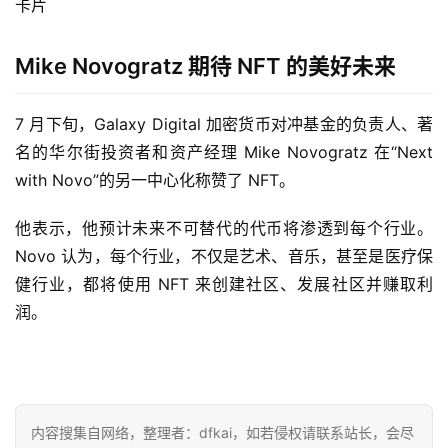
卡片
页
Mike Novogratz 期待 NFT 的美好未来
快
信
7 月下旬，Galaxy Digital 加密货币对冲基金的负责人、著
仰
名的华尔街投资者和资产经理 Mike Novogratz 在“Next 
with Novo”的另一中心化称赞了 NFT。
a
他表示，他预计未来不可替代的代币将渗透到每个行业。 
h
Novo 认为，每个行业，不仅是艺术、音乐，甚至是医疗保
r
健行业，都将使用 NFT 来创建社区、发展社区并赚取利
9
润。
9
9
指
数
内容搜集自网络，整理者：dfkai，如若侵权请联系站长，会尽