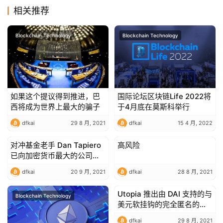
相关推荐
Blockchain Technology
Blockchain Technology
如果这个提议得到推进，巴
国际论坛区块链Life 2022将
西将成为世界上最大的骗子
于4月底在莫斯科举行
dfkai
29 8 月, 2021
dfkai
15 4 月, 2022
对冲基金老手 Dan Tapiero
高风险
Blockchain Technology
Blockchain Technology
已向加密货币最大的公司投
资了超过 6.5 亿美元
dfkai
20 9 月, 2021
dfkai
28 8 月, 2021
Utopia 推出由 DAI 支持的与
Blockchain Technology
Blockchain Technology
美元软挂钩的完全匿名的稳
定币
dfkai
29 8 月, 2021