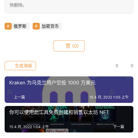
数
快删除。
常
俄罗斯
加密货币
用
工
赞
(0)
具
推
荐
生成海报
0
0
Kraken 为乌克兰用户空投 1000 万美元
上一篇
15 4 月, 2022 1:05 上午
你可以使用此工具免费创建和销售以太坊 NFT
15 4 月, 2022 1:04 上午
下一篇