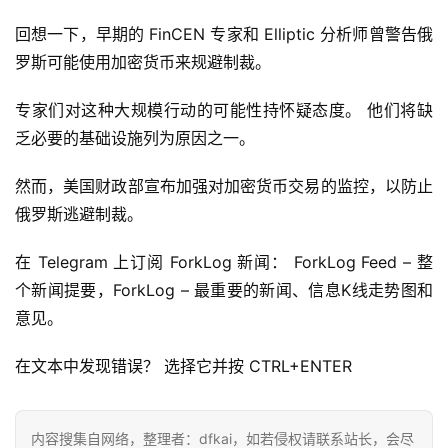
回想一下，早期的 FinCEN 专家和 Elliptic 分析师曾警告俄
首
罗斯可能使用加密货币来规避制裁。
页
专家们对这种大规模行动的可能性持怀疑态度。 他们将缺
乏必要的基础设施列为原因之一。
快
信
然而，美国财政部宣布加强对加密货币交易的监控，以防止
仰
俄罗斯逃避制裁。
在 Telegram 上订阅 ForkLog 新闻： ForkLog Feed – 整
a
个新闻提要，ForkLog – 最重要的新闻、信息K线走势图和
h
意见。
r
9
在文本中发现错误？ 选择它并按 CTRL+ENTER
9
9
指
内容搜集自网络，整理者：dfkai，如若侵权请联系站长，会尽