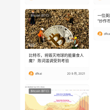
一位英
Bitcoin (BTC)
Bitcoin
“炒作
300
的 21
dfka
比特币，将毁灭地球的能量食人
魔？ 陈词滥调受到考验
dfkai
20 9 月, 2021
Bitcoin (BTC)