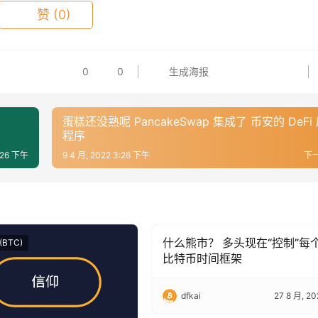
赞
(0)
0
0
生成海报
蛋糕还没熟呢 PancakeSwap 集成了 币安的 DeFi
程序
3:26 下午
9 4 月, 2022 3:26 下午
下
什么熊市？ 多头现在“控制”每
 (BTC)
Bitcoin (BTC)
比特币时间框架
dfkai
27 8 月, 20