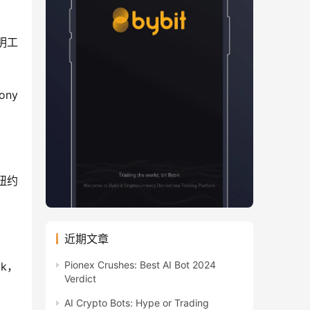
明工
y 
纽约
近期文章
Pionex Crushes: Best AI Bot 2024
k，
Verdict
AI Crypto Bots: Hype or Trading