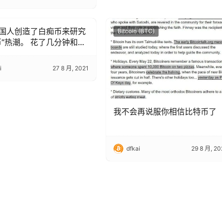
国人创造了白痴币来研究
 (BTC)
Bitcoin (BTC)
币”热潮。 花了几分钟和
 美元铸造了数百人争相购买
00 万枚硬币。
i
27 8 月, 2021
我不会再说服你相信比特币了
dfkai
29 8 月, 20