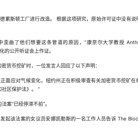
州对德累斯顿工厂进行改造。 根据这项研究，原始许可证中没有说
曲了他们想要这条管道的原因，”康奈尔大学教授 Anthon
候变化的公开听证会上作证。
虑暂停加密货币挖矿时，一位发言人回应了以下声明：
来正面应对气候变化，纽约州正在积极审查有关加密货币挖矿在
社区保护法》。 ”
法案“已经停滞不前”。
起该法案的女议员安娜凯勒斯的一名工作人员告诉 The Bloc