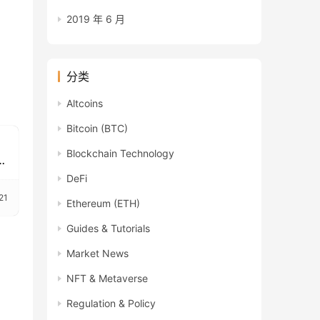
2019 年 6 月
分类
Altcoins
Bitcoin (BTC)
Blockchain Technology
月
DeFi
21
Ethereum (ETH)
Guides & Tutorials
Market News
NFT & Metaverse
Regulation & Policy