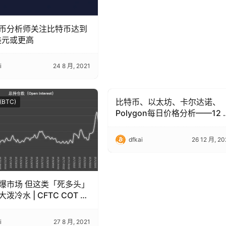
币分析师关注比特币达到
万美元或更高
i
24 8 月, 2021
比特币、以太坊、卡尔达诺、
 (BTC)
Bitcoin (BTC)
Polygon每日价格分析——12 
22 日综述
dfkai
26 12 月, 20
爆市场 但这类「死多头」
泼冷水 | CFTC COT 比
仓周报
i
27 8 月, 2021