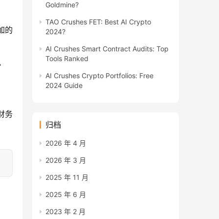
Goldmine?
TAO Crushes FET: Best AI Crypto
加的
2024?
AI Crushes Smart Contract Audits: Top
Tools Ranked
”
AI Crushes Crypto Portfolios: Free
2024 Guide
、财务
归档
2026 年 4 月
2026 年 3 月
2025 年 11 月
2025 年 6 月
2023 年 2 月