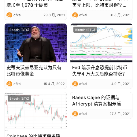
增加至 1,678 个硬币
美元上限，比特币录得罕见
的 10 天连胜纪录
dfkai
29 8 月, 2021
dfkai
31 8 月, 2021
Bitcoin (BTC)
Bitcoin (BTC)
史蒂夫沃兹尼亚克认为只有
Fed 暗示升息恐提前比特币
比特币像黄金
失守4 万大关后能否持稳？
dfkai
15 4 月, 2022
dfkai
4 9 月, 2021
Raees Cajee 的证据与
Bitcoin (BTC)
Bitcoin (BTC)
Africrypt 清算案相矛盾
dfkai
27 8 月, 2021
Coinbase 的比特币储备降