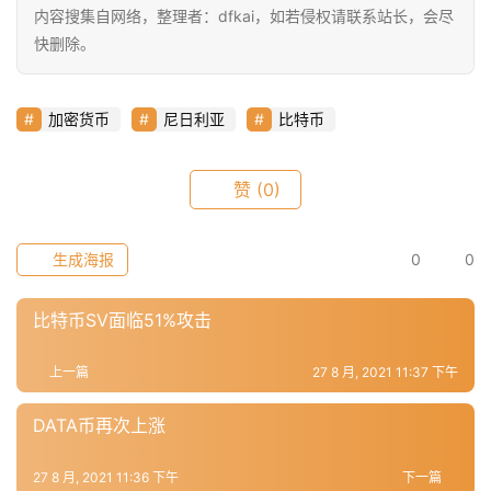
9
内容搜集自网络，整理者：dfkai，如若侵权请联系站长，会尽
9
快删除。
指
数
加密货币
尼日利亚
比特币
常
赞
(0)
用
工
具
生成海报
0
0
推
荐
比特币SV面临51%攻击
上一篇
27 8 月, 2021 11:37 下午
DATA币再次上涨
27 8 月, 2021 11:36 下午
下一篇