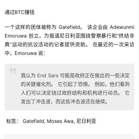
通过BTC赚钱
一个这样的团体被称为 Gatefield。 该企业由 Adewunmi 
Emoruwa 创立，为报道尼日利亚围绕警察暴行和“终结非
首
典”运动的抗议活动的记者提供资助。 在最近的一次采访
页
中，Emoruwa 说：
快
我认为 End Sars 可能是政府正在做出的一些决定
信
的关键催化剂。 它引起了恐惧。 例如，他们看到
仰
人们可以决定绕过政府结构和机构进行动员。 它
发出了冲击波，而这些冲击波还在继续。
a
h
 标签： Gatefield, Moses Awa, 尼日利亚
r
9