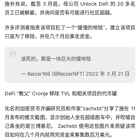
施补充说，截至 3 月底，母公司 Unlock Defi 的 20 多名
员工已被解雇，并询问是否有可能进行社区超越。
许多评测者指责该项目犯了一个“缓慢的地毯”，建立该项目
只是为了移除，并在几个月后拿走资金。
该死的，那是一块巨大的慢地毯
首
页
— Keizer166 (@KeizerNFT) 2022 年 3 月 21 日
快
DeFi “教父” Cronje 移除 TVL 和相关项目的代币罐
信
仰
化名的加密货币诈骗研究员和作家“zachxbt”分享了施在 11 
月发布的推文截图，显示创始人坐在超级跑车中，并吹嘘自
己乘坐的是兰博基尼。 Zachxbt 使用这些图片来质疑该项
a
目如何在几个月内就用完资金来筹集数百万美元。
h