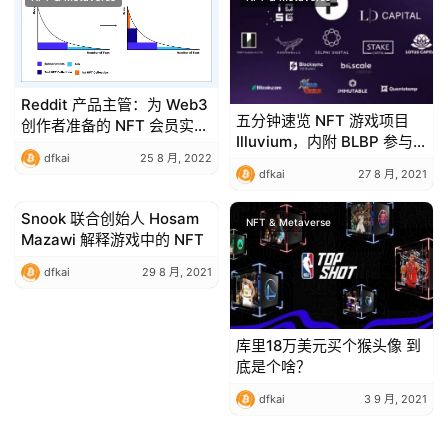
Reddit 产品主管：为 Web3
五分钟速览 NFT 游戏项目
创作者准备的 NFT 会员实用
Illuvium，内附 BLBP 参与
指南
dfkai
25 8 月, 2022
教程
dfkai
27 8 月, 2021
Snook 联合创始人 Hosam
NFT & Metaverse
NFT & Metaverse
Mazawi 解释游戏中的 NFT
dfkai
29 8 月, 2021
库里18万美元买个猴头像 到
底是个啥？
dfkai
3 9 月, 2021