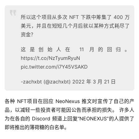
r
9
所以这个项目从多次 NFT 下跌中筹集了 400 万
9
美元，并且在短短几个月后就以某种方式耗尽了
9
资金？
指
数
这是创始人在 11 月的回归。
https://t.co/NzTyumRyuN
pic.twitter.com/i7Y45VSAKD
常
用
-zachxbt (@zachxbt) 2022 年 3 月 21 日
工
具
推
各种 NFT项目在回应 NeoNexus 推文时宣传了自己的产
荐
品，以减轻一些投资者可能因公告而承担的损失。 许多人
为在各自的 Discord 频道上回复“NEONEXUS”的人提供了
即将推出的薄荷糖的白名单。