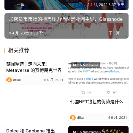
上一篇
9 4 月, 2022 3:37 下午
加密货币市场的抛售压力仍然是亚洲主导：Glassnode
9 4 月, 2022 3:36 下午
下一篇
相关推荐
链闻精选 | 走向未来：
NFT & Metaverse
NFT & Metaverse
Metaverse 的赛博朋克世界
dfkai
11 9 月, 2021
韩国NFT钱包的优势是什么
dfkai
4 9 月, 2021
Dolce 和 Gabbana 推出
NFT & Metaverse
NFT & Metaverse