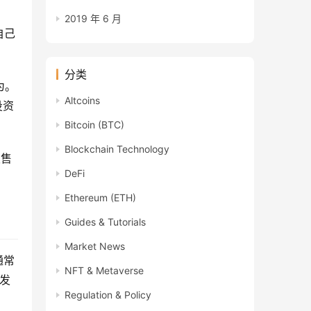
2019 年 6 月
自己
分类
为。
Altcoins
投资
Bitcoin (BTC)
Blockchain Technology
发售
DeFi
Ethereum (ETH)
Guides & Tutorials
Market News
通常
NFT & Metaverse
府发
Regulation & Policy