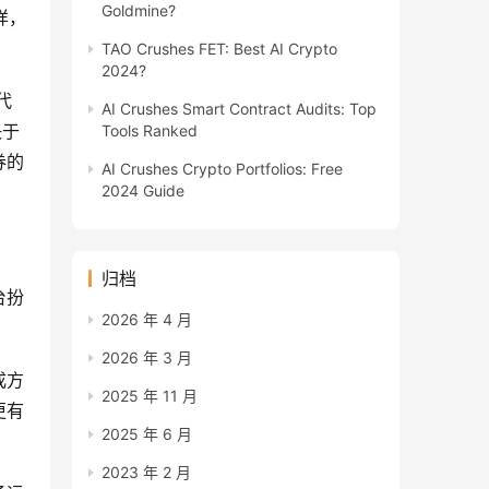
Goldmine?
样，
TAO Crushes FET: Best AI Crypto
2024?
代
AI Crushes Smart Contract Audits: Top
决于
Tools Ranked
券的
AI Crushes Crypto Portfolios: Free
2024 Guide
归档
台扮
2026 年 4 月
2026 年 3 月
成方
2025 年 11 月
更有
2025 年 6 月
2023 年 2 月