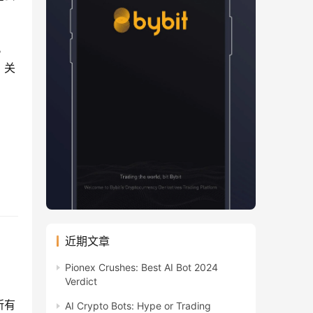
。
；关
近期文章
Pionex Crushes: Best AI Bot 2024
Verdict
所有
AI Crypto Bots: Hype or Trading