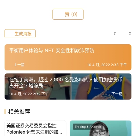
推
荐
赞
(0)
生成海报
0
0
平衡用户体验与 NFT 安全性和欺诈预防
上一篇
10 4 月, 2022 2:33 下午
在拉丁美洲，超过 2,000 名受影响的人使用加密货币
离开金字塔骗局
10 4 月, 2022 2:32 下午
下一篇
相关推荐
美国证券交易委员会指控
Trading & Analysis
Trading & Analysis
Poloniex 运营未注册的加密