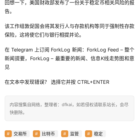
信
回想一下，美国财政部发布了一份关于稳定币相关风险的报
仰
告。
该工作组敦促国会将其发行人与存款机构等同于强制性存款
a
保险，这将使它们与银行相提并论。
h
r
在 Telegram 上订阅 ForkLog 新闻：ForkLog Feed – 整个
9
新闻提要，ForkLog – 最重要的新闻、信息K线走势图和意
9
见
9
指
在文本中发现错误？ 选择它并按 CTRL+ENTER
数
内容搜集自网络，整理者：dfkai，如若侵权请联系站长，会尽
常
快删除。
用
工
具
交易所
比特币
监管
稳定