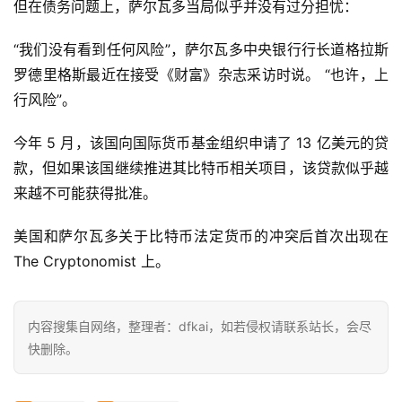
但在债务问题上，萨尔瓦多当局似乎并没有过分担忧：
a
h
“我们没有看到任何风险”，萨尔瓦多中央银行行长道格拉斯
r
罗德里格斯最近在接受《财富》杂志采访时说。 “也许，上
9
行风险”。
9
9
今年 5 月，该国向国际货币基金组织申请了 13 亿美元的贷
指
款，但如果该国继续推进其比特币相关项目，该贷款似乎越
数
来越不可能获得批准。
美国和萨尔瓦多关于比特币法定货币的冲突后首次出现在 
常
The Cryptonomist 上。
用
工
具
内容搜集自网络，整理者：dfkai，如若侵权请联系站长，会尽
推
荐
快删除。