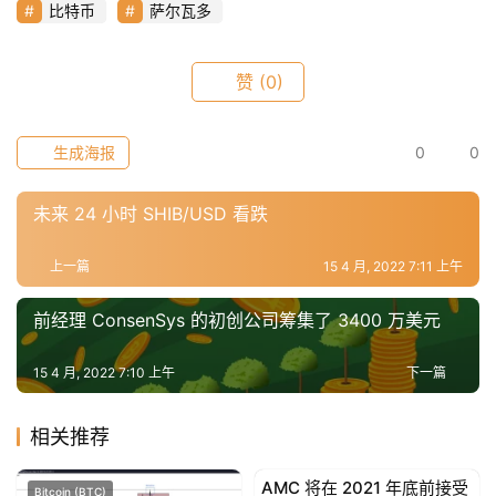
比特币
萨尔瓦多
赞
(0)
生成海报
0
0
未来 24 小时 SHIB/USD 看跌
上一篇
15 4 月, 2022 7:11 上午
前经理 ConsenSys 的初创公司筹集了 3400 万美元
15 4 月, 2022 7:10 上午
下一篇
相关推荐
AMC 将在 2021 年底前接受
Bitcoin (BTC)
Bitcoin (BTC)