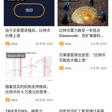
由于买家需求强劲，比特币
比特币算力跌至一年低点
价格上涨
Glassnode：挖矿难度料下
调25%
dfkai
25 8 月, 2021
dfkai
4 9 月, 2021
贝莱德首席信息官：“比特币
Bitcoin (BTC)
Bitcoin (BTC)
可能会大幅上涨”
dfkai
11 9 月, 2021
随着坚实的机构支持继续，
比特币向 5 万美元的竞争升
温
dfkai
29 8 月, 2021
TRIX涨708%，破阻力
加密货币矿工希望通过采用
Bitcoin (BTC)
Bitcoin (BTC)