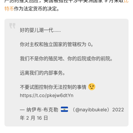
严厉的推文回应，美国被指控干涉中美洲国家 9 月采取
比
特币
作为法定货币的决定。
好的婴儿潮一代……
你对主权和独立国家的管辖权为 0。
我们不是你的殖民地、你的后院或你的前院。
远离我们的内部事务。
不要试图控制你无法控制的事情
https://t.co/pkejw6dtYn
— 纳伊布·布克勒
（@nayibbukele）2022
年 2 月 16 日