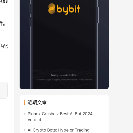
es 
。 
匹配
近期文章
Pionex Crushes: Best AI Bot 2024
Verdict
AI Crypto Bots: Hype or Trading