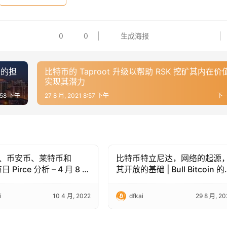
0
0
生成海报
币的担
比特币的 Taproot 升级以帮助 RSK 挖矿其内在价
实现其潜力
8:58 下午
27 8 月, 2021 8:57 下午
下
、币安币、莱特币和
比特币特立尼达，网络的起源
 (BTC)
Bitcoin (BTC)
每日 Pirce 分析 – 4 月 8 日
其开放的基础 | Bull Bitcoin 的
Francis Pouliot
i
10 4 月, 2022
dfkai
29 8 月, 20