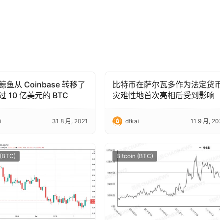
鱼从 Coinbase 转移了
比特币在萨尔瓦多作为法定货
 (BTC)
Bitcoin (BTC)
 10 亿美元的 BTC
灾难性地首次亮相后受到影响
i
31 8 月, 2021
dfkai
11 9 月, 20
 (BTC)
Bitcoin (BTC)