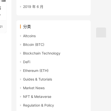
2019 年 6 月
币
加
分类
21
Altcoins
Bitcoin (BTC)
Blockchain Technology
DeFi
Ethereum (ETH)
Guides & Tutorials
Market News
NFT & Metaverse
Regulation & Policy