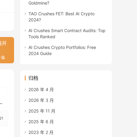
Goldmine?
TAO Crushes FET: Best AI Crypto
2024?
AI Crushes Smart Contract Audits: Top
Tools Ranked
值并
AI Crushes Crypto Portfolios: Free
2024 Guide
一篇
归档
2026 年 4 月
，
2026 年 3 月
2025 年 11 月
21
2025 年 6 月
2023 年 2 月