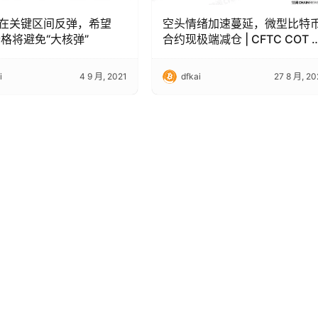
在关键区间反弹，希望
空头情绪加速蔓延，微型比特
价格将避免“大核弹”
合约现极端减仓 | CFTC COT 
密货币持仓周报
i
4 9 月, 2021
dfkai
27 8 月, 20