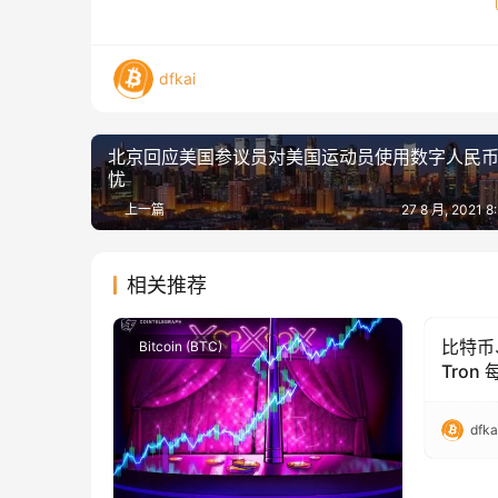
dfkai
北京回应美国参议员对美国运动员使用数字人民
忧
上一篇
27 8 月, 2021 
相关推荐
比特币
Bitcoin (BTC)
Bitcoin
Tron 
综述
dfka