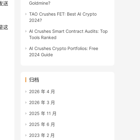
Goldmine?
发送
TAO Crushes FET: Best AI Crypto
2024?
是这
AI Crushes Smart Contract Audits: Top
Tools Ranked
AI Crushes Crypto Portfolios: Free
2024 Guide
归档
2026 年 4 月
2026 年 3 月
2025 年 11 月
2025 年 6 月
2023 年 2 月