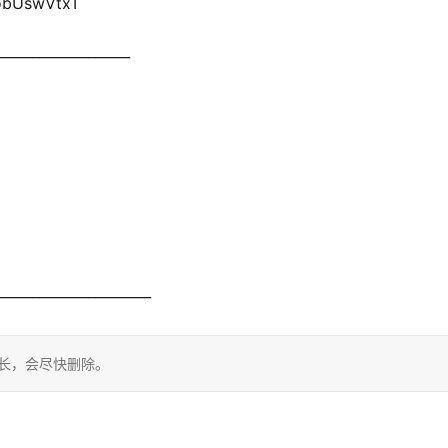
bUswVtxT
___________________
______________________
站长，会尽快删除。