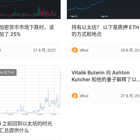
加密货币市场下跌时，该
持有以太坊？ 以下是质押 ETH
加了 25%
的方式和地点
i
27 8 月, 2021
dfkai
29 8 月, 20
Vitalik Buterin 向 Ashton
um (ETH)
Ethereum (ETH)
Kutcher 和他的妻子解释了以
坊是如何运作的
dfkai
27 8 月, 20
eFi 之前回到以太坊的时光
汇总提供什么