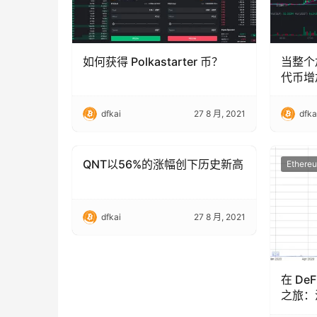
如何获得 Polkastarter 币？
当整个
代币增
dfkai
27 8 月, 2021
dfka
QNT以56%的涨幅创下历史新高
Ethereum (ETH)
Ethere
dfkai
27 8 月, 2021
在 D
之旅：