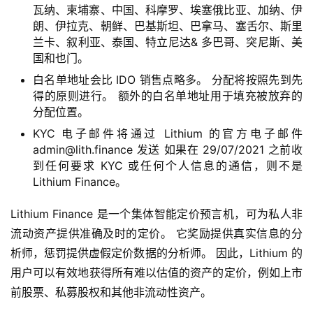
瓦纳、柬埔寨、中国、科摩罗、埃塞俄比亚、加纳、伊
快
朗、伊拉克、朝鲜、巴基斯坦、巴拿马、塞舌尔、斯里
信
兰卡、叙利亚、泰国、特立尼达& 多巴哥、突尼斯、美
仰
国和也门。
白名单地址会比 IDO 销售点略多。 分配将按照先到先
得的原则进行。 额外的白名单地址用于填充被放弃的
a
分配位置。
h
KYC 电子邮件将通过 Lithium 的官方电子邮件
r
admin@lith.finance
发送 如果在 29/07/2021 之前收
9
到任何要求 KYC 或任何个人信息的通信，则不是
9
Lithium Finance。
9
指
Lithium Finance 是一个集体智能定价预言机，可为私人非
数
流动资产提供准确及时的定价。 它奖励提供真实信息的分
析师，惩罚提供虚假定价数据的分析师。 因此，Lithium 的
用户可以有效地获得所有难以估值的资产的定价，例如上市
常
前股票、私募股权和其他非流动性资产。
用
工