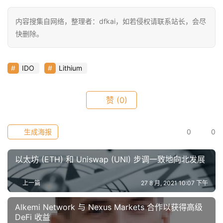
具
内容搜集自网络，整理者：dfkai，如若侵权请联系站长，会尽
推
荐
快删除。
IDO
Lithium
赞
(0)
生成海报
0
0
以太坊 (ETH) 和 Uniswap (UNI) 步调一致地向北发展
上一篇
27 8 月, 2021 10:07 下午
Alkemi Network 与 Nexus Markets 合作以获得高级
DeFi 收益