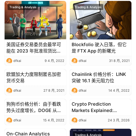
Trading & Analysis
Trading & Analysis
美国证券交易委员会最早可
Blockfolio 驶入日落，但它
能在 2023 年批准现货比特
是 FTX App 的新曙光
币 ETF——彭博社分析师
dfkai
9 4 月, 2022
dfkai
31 8 月, 2021
欧盟加大力度限制匿名加密
Chainlink 价格分析：LINK
Trading & Analysis
Trading & Analysis
货币交易
突破 16.1 美元阻力位
dfkai
27 8 月, 2021
dfkai
14 4 月, 2022
狗狗币价格分析：由于看跌
Crypto Prediction
Trading & Analysis
Blockchain Technology
势头过度增长，DOGE 从
Markets Explained:
0.147 美元下跌
Polymarket, Kalshi, and
dfkai
15 4 月, 2022
dfkai
24 3 月, 2026
the $70B Opportunity
On-Chain Analytics
Blockchain Technology
Trading & Analysis