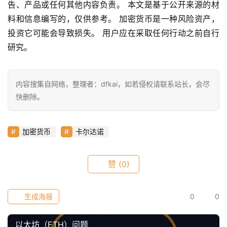
仰
告、产品或任何其他内容负责。 本文是基于公开来源的材
料和信息编写的，仅供参考。 加密货币是一种风险资产，
投资它可能会导致损失。 用户应在采取任何行动之前自行
a
研究。
h
r
9
内容搜集自网络，整理者：dfkai，如若侵权请联系站长，会尽
9
快删除。
9
指
数
加密货币
卡尔达诺
赞
(0)
常
用
工
生成海报
0
0
具
推
以太坊（ETH）问题