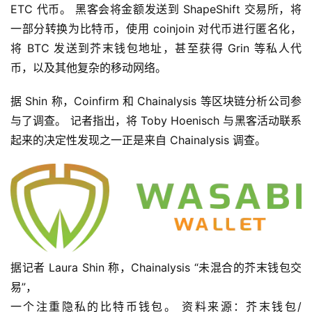
ETC 代币。 黑客会将金额发送到 ShapeShift 交易所，将
一部分转换为比特币，使用 coinjoin 对代币进行匿名化，
快
信
将 BTC 发送到芥末钱包地址，甚至获得 Grin 等私人代
仰
币，以及其他复杂的移动网络。
据 Shin 称，Coinfirm 和 Chainalysis 等区块链分析公司参
a
与了调查。 记者指出，将 Toby Hoenisch 与黑客活动联系
h
起来的决定性发现之一正是来自 Chainalysis 调查。
r
9
9
9
指
数
据记者 Laura Shin 称，Chainalysis “未混合的芥末钱包交
易”， 
常
一个注重隐私的比特币钱包。 资料来源：芥末钱包/ 
用