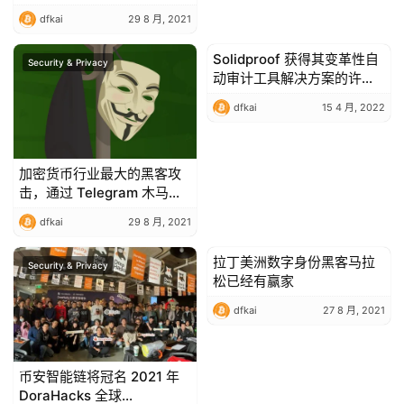
dfkai
29 8 月, 2021
Solidproof 获得其变革性自
Security & Privacy
Security & Privacy
动审计工具解决方案的许可
证
dfkai
15 4 月, 2022
加密货币行业最大的黑客攻
击，通过 Telegram 木马和
其他网络安全事件传播
dfkai
29 8 月, 2021
拉丁美洲数字身份黑客马拉
Security & Privacy
Security & Privacy
松已经有赢家
dfkai
27 8 月, 2021
币安智能链将冠名 2021 年
DoraHacks 全球