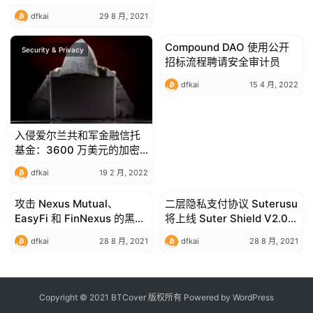
Hackathon 系列 GHS
dfkai
29 8 月, 2021
Compound DAO 使用公开
Security & Privacy
Security & Privacy
招标流程聘请安全审计员
dfkai
15 4 月, 2022
入侵爱尔兰共和军金融信托
基金：3600 万美元的加密
货币被盗
dfkai
19 2 月, 2022
攻击 Nexus Mutual、
二层隐私支付协议 Suterusu
Security & Privacy
Security & Privacy
EasyFi 和 FinNexus 的黑客
将上线 Suter Shield V2.0，
是同一个吗？
提升可用性、安全性和可更
dfkai
28 8 月, 2021
dfkai
28 8 月, 2021
新性
Copyright © 2021 BTCover 版权所有 Powered by
WordPress