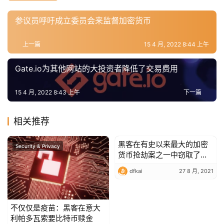
参议员呼吁成立委员会来监督加密货币
上一篇
15 4 月, 2022 8:44 上午
Gate.io为其他网站的大投资者降低了交易费用
15 4 月, 2022 8:43 上午
下一篇
相关推荐
黑客在有史以来最大的加密
Security & Privacy
Security & Privacy
货币抢劫案之一中窃取了超
过 6 亿美元
dfkai
27 8 月, 2021
不仅仅是疫苗：黑客在意大
利帕多瓦索要比特币赎金