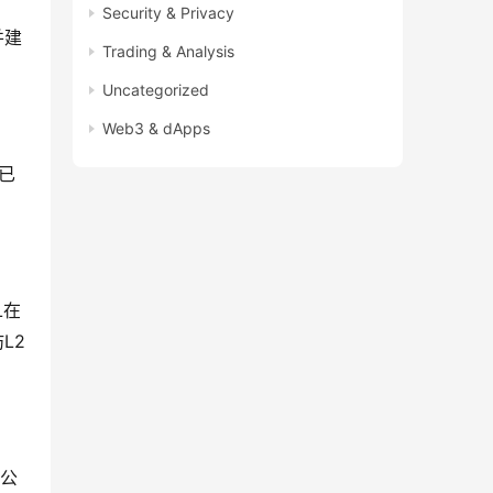
Security & Privacy
并建
Trading & Analysis
Uncategorized
Web3 & dApps
，已
L在
L2
乐公