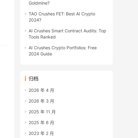
Goldmine?
TAO Crushes FET: Best AI Crypto
2024?
AI Crushes Smart Contract Audits: Top
Tools Ranked
AI Crushes Crypto Portfolios: Free
2024 Guide
归档
2026 年 4 月
2026 年 3 月
2025 年 11 月
2025 年 6 月
2023 年 2 月