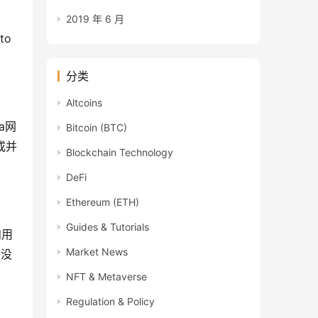
2019 年 6 月
o 
分类
Altcoins
a网
Bitcoin (BTC)
成并
Blockchain Technology
DeFi
Ethereum (ETH)
Guides & Tutorials
知用
Market News
乎没
NFT & Metaverse
Regulation & Policy