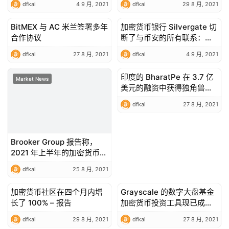
dfkai
4 9 月, 2021
dfkai
29 8 月, 2021
BitMEX 与 AC 米兰签署多年
加密货币银行 Silvergate 切
Market News
Market News
合作协议
断了与币安的所有联系：报
告
dfkai
27 8 月, 2021
dfkai
4 9 月, 2021
印度的 BharatPe 在 3.7 亿
Market News
Market News
美元的融资中获得独角兽地
位
dfkai
27 8 月, 2021
Brooker Group 报告称，
2021 年上半年的加密货币资
产为 2400 万美元
dfkai
25 8 月, 2021
加密货币社区在四个月内增
Grayscale 的数字大盘基金
Market News
Market News
长了 100% – 报告
加密货币投资工具现已成为
SEC 报告公司
dfkai
29 8 月, 2021
dfkai
27 8 月, 2021