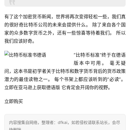
h
r
有了这个加密货币新闻，世界将再次变得轻松一些，我们真
9
9
的很好奇比特币公司的未来会提供什么。 除了来自各个国
9
家的众多数字货币之外，还有一些惊喜等待着我们。 所以
指
我们应该好奇。
数
“比特币标准”终于在德语
版本中可用。 毫无疑
常
问，这本书是初学者关于比特币和数字货币背后的货币政策
用
潜力的最佳读物之一。 每个书架上都应该听到的“必读”。 
工
立即在亚马逊上获取德语版 它肯定会开阔你的视野。
具
推
立即购买
荐
内容搜集自网络，整理者：dfkai，如若侵权请联系站长，会尽
快删除。