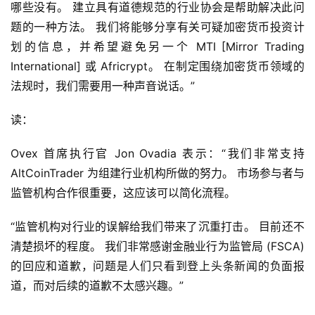
仰
哪些没有。 建立具有道德规范的行业协会是帮助解决此问
题的一种方法。 我们将能够分享有关可疑加密货币投资计
划的信息，并希望避免另一个 MTI [Mirror Trading 
a
International] 或 Africrypt。 在制定围绕加密货币领域的
h
法规时，我们需要用一种声音说话。”
r
9
读：
9
9
Ovex 首席执行官 Jon Ovadia 表示：“我们非常支持 
指
AltCoinTrader 为组建行业机构所做的努力。 市场参与者与
数
监管机构合作很重要，这应该可以简化流程。
“监管机构对行业的误解给我们带来了沉重打击。 目前还不
常
清楚损坏的程度。 我们非常感谢金融业行为监管局 (FSCA) 
用
工
的回应和道歉，问题是人们只看到登上头条新闻的负面报
具
道，而对后续的道歉不太感兴趣。”
推
荐