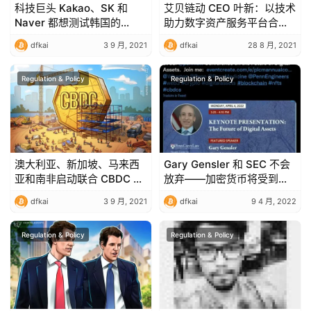
科技巨头 Kakao、SK 和
艾贝链动 CEO 叶新：以技术
Naver 都想测试韩国的
助力数字资产服务平台合规
CBDC
发展
dfkai
3 9 月, 2021
dfkai
28 8 月, 2021
Regulation & Policy
Regulation & Policy
澳大利亚、新加坡、马来西
Gary Gensler 和 SEC 不会
亚和南非启动联合 CBDC 试
放弃——加密货币将受到监
点
管
dfkai
3 9 月, 2021
dfkai
9 4 月, 2022
Regulation & Policy
Regulation & Policy