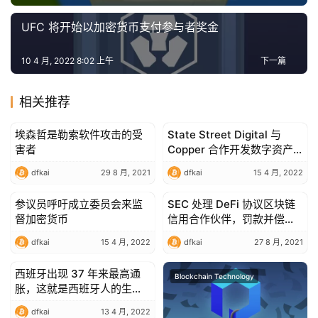
UFC 将开始以加密货币支付参与者奖金
10 4 月, 2022 8:02 上午
下一篇
相关推荐
埃森哲是勒索软件攻击的受
State Street Digital 与
Blockchain Technology
Blockchain Technology
害者
Copper 合作开发数字资产
托管技术 – Ledger Insights
dfkai
29 8 月, 2021
dfkai
15 4 月, 2022
参议员呼吁成立委员会来监
SEC 处理 DeFi 协议区块链
Blockchain Technology
Blockchain Technology
督加密货币
信用合作伙伴，罚款并偿还
1280 万美元
dfkai
15 4 月, 2022
dfkai
27 8 月, 2021
西班牙出现 37 年来最高通
Blockchain Technology
Blockchain Technology
胀，这就是西班牙人的生活
方式
dfkai
13 4 月, 2022