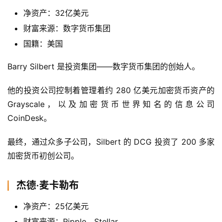
净资产：32亿美元
首
财富来源：数字货币集团
页
国籍：美国
Barry Silbert 是投资集团——数字货币集团的创始人。
快
信
他的投资公司控制着管理着约 280 亿美元加密货币资产的 
仰
Grayscale，以及加密货币世界知名的信息公司 
CoinDesk。
a
最终，通过众多子公司，Silbert 的 DCG 投资了 200 多家
h
加密货币初创公司。
r
9
杰德·麦卡勒布
9
9
净资产：25亿美元
指
财富来源：Ripple、Stellar