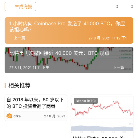
用
生成海报
0
0
工
具
1 小时内向 Coinbase Pro 发送了 41,000 BTC，你应
推
该担心吗？
荐
上一篇
27 8 月, 2021 11:12 下午
比特币再次撤回接近 40,000 美元：BTC 观点
27 8 月, 2021 11:11 下午
下一篇
相关推荐
自 2018 年以来，50 岁以下
Bitcoin (BTC)
Bitcoin (BTC)
的 BTC 投资者翻了两番
dfkai
27 8 月, 2021