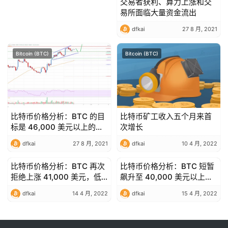
交易者获利、算力上涨和交
易所面临大量资金流出
dfkai
27 8 月, 2021
Bitcoin (BTC)
Bitcoin (BTC)
比特币价格分析：BTC 的目
比特币矿工收入五个月来首
标是 46,000 美元以上的更
次增长
多上涨空间
dfkai
27 8 月, 2021
dfkai
10 4 月, 2022
比特币价格分析：BTC 再次
比特币价格分析：BTC 短暂
Bitcoin (BTC)
Bitcoin (BTC)
拒绝上涨 41,000 美元，低
飙升至 40,000 美元以上，
位高位？
随后缓慢走低？
dfkai
14 4 月, 2022
dfkai
15 4 月, 2022