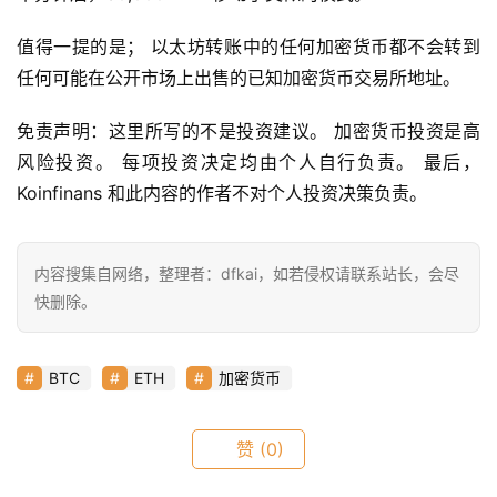
值得一提的是； 以太坊转账中的任何加密货币都不会转到
快
任何可能在公开市场上出售的已知加密货币交易所地址。
信
仰
免责声明：这里所写的不是投资建议。 加密货币投资是高
风险投资。 每项投资决定均由个人自行负责。 最后，
Koinfinans 和此内容的作者不对个人投资决策负责。
a
h
r
内容搜集自网络，整理者：dfkai，如若侵权请联系站长，会尽
9
快删除。
9
9
指
BTC
ETH
加密货币
数
赞
(0)
常