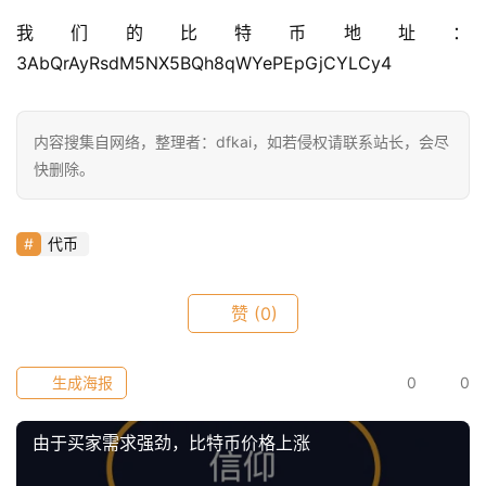
9
9
我们的比特币地址：
指
3AbQrAyRsdM5NX5BQh8qWYePEpGjCYLCy4
数
内容搜集自网络，整理者：dfkai，如若侵权请联系站长，会尽
常
快删除。
用
工
具
代币
推
荐
赞
(0)
生成海报
0
0
由于买家需求强劲，比特币价格上涨