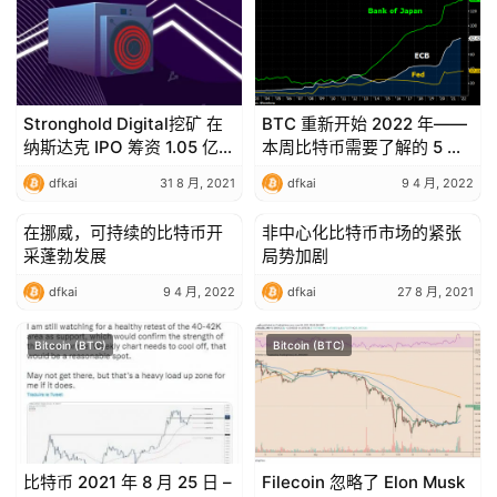
Stronghold Digital挖矿 在
BTC 重新开始 2022 年——
纳斯达克 IPO 筹资 1.05 亿美
本周比特币需要了解的 5 件
元
事
dfkai
31 8 月, 2021
dfkai
9 4 月, 2022
在挪威，可持续的比特币开
非中心化比特币市场的紧张
Bitcoin (BTC)
Bitcoin (BTC)
采蓬勃发展
局势加剧
dfkai
9 4 月, 2022
dfkai
27 8 月, 2021
Bitcoin (BTC)
Bitcoin (BTC)
比特币 2021 年 8 月 25 日 –
Filecoin 忽略了 Elon Musk