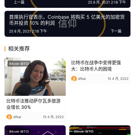
上一篇
25 8 月, 2021 2:18 下午
首席执行官表示，Coinbase 将购买 5 亿美元的加密货
币并投资 10% 的利润
25 8 月, 2021 2:18 下午
下一篇
相关推荐
比特币在战争中变得更强
Bitcoin (BTC)
Bitcoin (BTC)
大：比特币人的困境
dfkai
15 4 月, 2022
比特币法推动萨尔瓦多旅游
业增长 30%
dfkai
15 4 月, 2022
Bitcoin (BTC)
Bitcoin (BTC)