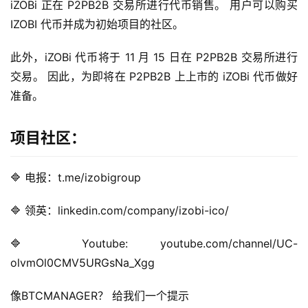
iZOBi 正在 P2PB2B 交易所进行代币销售。 用户可以购买 
IZOBI 代币并成为初始项目的社区。
此外，iZOBi 代币将于 11 月 15 日在 P2PB2B 交易所进行
交易。 因此，为即将在 P2PB2B 上上市的 iZOBi 代币做好
首
准备。
页
项目社区：
快
信
🔷 电报：t.me/izobigroup
仰
🔷 领英：linkedin.com/company/izobi-ico/
🔷 Youtube: youtube.com/channel/UC-
a
h
olvmOl0CMV5URGsNa_Xgg
r
9
像BTCMANAGER？ 给我们一个提示