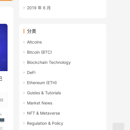
2019 年 6 月
分类
Altcoins
Bitcoin (BTC)
Blockchain Technology
DeFi
已
Ethereum (ETH)
Guides & Tutorials
22
Market News
NFT & Metaverse
Regulation & Policy