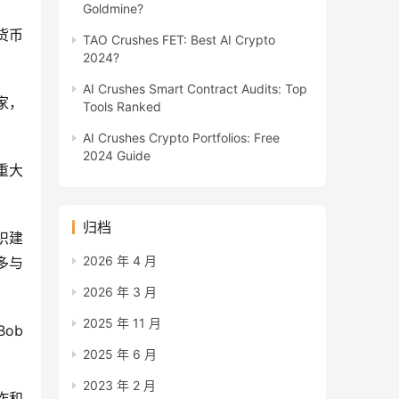
Goldmine?
货币
TAO Crushes FET: Best AI Crypto
2024?
AI Crushes Smart Contract Audits: Top
家，
Tools Ranked
AI Crushes Crypto Portfolios: Free
2024 Guide
重大
归档
组织建
2026 年 4 月
多与
2026 年 3 月
2025 年 11 月
b 
2025 年 6 月
2023 年 2 月
诈和