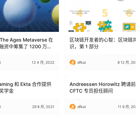
 The Ages Metaverse 在
区块链开发者的心智：区块链
融资中筹集了 1200 万美
识，第 1 部分
i
13 4 月, 2022
dfkai
8 12 月, 20
aming 和 Ekta 合作提供
Andreessen Horowitz 聘请前
hain Technology
Blockchain Technology
奖学金
CFTC 专员担任顾问
i
29 8 月, 2021
dfkai
11 9 月, 20