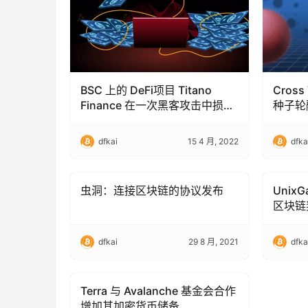
BSC 上的 DeFi项目 Titano
Cross
Finance 在一次黑客攻击中损失
种子轮
了 190 万美元
元
dfkai
15 4 月, 2022
dfka
虫洞：连接区块链的协议发布
UnixG
Blockchain Technology
Blockc
区块链
dfkai
29 8 月, 2021
dfka
Terra 与 Avalanche 基金会合作
Blockchain Technology
增加其加密货币储备