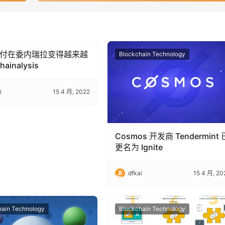
 支付在委内瑞拉变得越来越
hain Technology
Blockchain Technology
ainalysis
i
15 4 月, 2022
Cosmos 开发商 Tendermint 
更名为 Ignite
dfkai
15 4 月, 20
hain Technology
Blockchain Technology