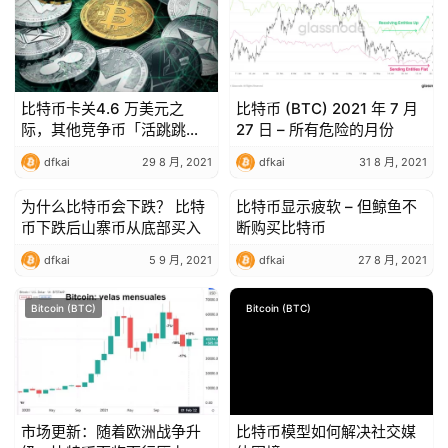
比特币卡关4.6 万美元之
比特币 (BTC) 2021 年 7 月
际，其他竞争币「活跳跳」
27 日 – 所有危险的月份
涨幅俏
dfkai
29 8 月, 2021
dfkai
31 8 月, 2021
为什么比特币会下跌？ 比特
比特币显示疲软 – 但鲸鱼不
Bitcoin (BTC)
Bitcoin (BTC)
币下跌后山寨币从底部买入
断购买比特币
dfkai
5 9 月, 2021
dfkai
27 8 月, 2021
Bitcoin (BTC)
Bitcoin (BTC)
市场更新：随着欧洲战争升
比特币模型如何解决社交媒