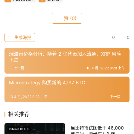
常
赞
(0)
用
工
具
生成海报
0
0
推
荐
瑞波币价格分析：随着 2 亿代币加入流通，XRP 风险
下跌
上一篇
10 4 月, 2022 9:28 上午
Microstrategy 购买新的 4,197 BTC
10 4 月, 2022 9:28 上午
下一篇
相关推荐
当比特币试图低于 46,000
Bitcoin (BTC)
Bitcoin (BTC)