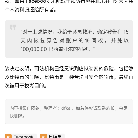
款，如果 Facebook 未能遵守预防措施并且未在 15 天内将
首
个人资料归还给所有者。
页
“对于上述情况，我给予紧急救济，确定被告在 15
快
天内恢复原告对账户的访问权，并处以
信
100,000.00 巴西雷亚尔的罚款。”
仰
该决定表明，司法机构已经意识到虚拟勒索的危险，包括涉
a
及比特币的危险，比特币是一种合法且安全的货币，最终再
h
次被用于模糊目的。
r
9
9
内容搜集自网络，整理者：dfkai，如若侵权请联系站长，会尽
9
快删除。
指
数
Facebook
比特币