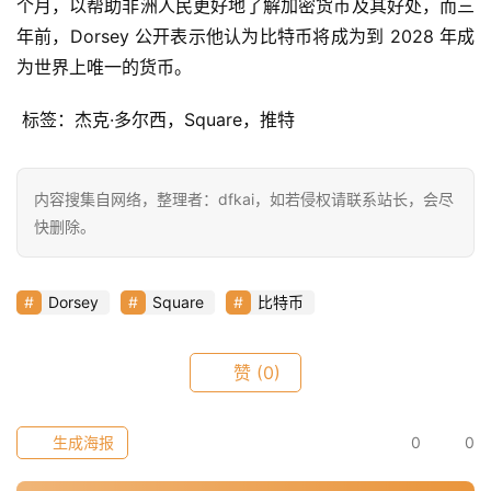
个月，以帮助非洲人民更好地了解加密货币及其好处，而三
快
年前，Dorsey 公开表示他认为比特币将成为到 2028 年成
信
为世界上唯一的货币。
仰
 标签：杰克·多尔西，Square，推特
a
h
内容搜集自网络，整理者：dfkai，如若侵权请联系站长，会尽
r
快删除。
9
9
9
Dorsey
Square
比特币
指
数
赞
(0)
常
生成海报
0
0
用