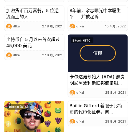
币即将上涨 34%
加密货币百万富翁，5 位逆
8年前，杂志曝光中本聪生
Bitcoin (BTC)
Bitcoin (BTC)
流而上的人
平……并被起诉
dfkai
27 8 月, 2021
dfkai
15 4 月, 2022
比特币自 5 月以来首次超过
Bitcoin (BTC)
Bitcoin (BTC)
45,000 美元
dfkai
27 8 月, 2021
卡尔达诺创始人 (ADA) 谴责
明尼阿波利斯联邦储备银行
主席 Neel Kashkari
dfkai
25 8 月, 2021
Baillie Gifford 着眼于比特
Bitcoin (BTC)
Bitcoin (BTC)
币的代币化证券，向
Blockstream 投资 2.1 亿美
dfkai
29 8 月, 2021
元资金 – Ledger Insights