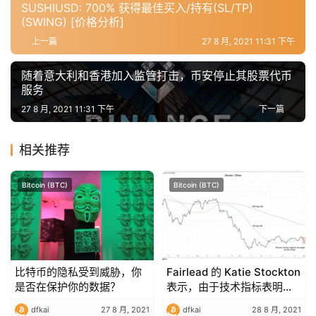
工
SUSHIUSD: 700% 获得最佳买入/持有(SL/TP)
具
(SWING) [价格分析]
推
上一篇
27 8 月, 2021 11:31 下午
荐
随着意大利和香港加入监管打击，币安停止其股票代币
服务
27 8 月, 2021 11:31 下午
下一篇
相关推荐
Bitcoin (BTC)
Bitcoin (BTC)
比特币的隐私受到威胁，你
Fairlead 的 Katie Stockton
是否在保护你的数据？
表示，由于技术指标表明加
密货币处于风险模式，比特
dfkai
27 8 月, 2021
dfkai
28 8 月, 2021