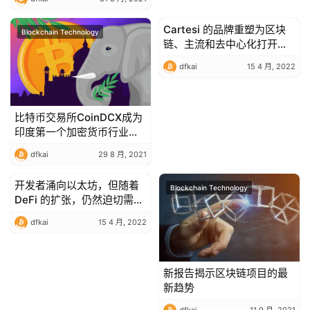
Cartesi 的品牌重塑为区块
Blockchain Technology
Blockchain Technology
链、主流和去中心化打开了
大门
dfkai
15 4 月, 2022
比特币交易所CoinDCX成为
印度第一个加密货币行业的
“独角兽”
dfkai
29 8 月, 2021
开发者涌向以太坊，但随着
Blockchain Technology
Blockchain Technology
DeFi 的扩张，仍然迫切需要
全职员工
dfkai
15 4 月, 2022
新报告揭示区块链项目的最
新趋势
dfkai
11 9 月, 2021