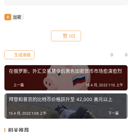
信
仰
加密
a
赞
(0)
h
r
9
生成海报
0
0
9
9
在俄罗斯，外汇交易禁令后黑色加密货币市场愈演愈烈
指
数
上一篇
15 4 月, 2022 1:10 上午
拜登和普京的比特币价格跃升至 42,000 美元以上
常
用
15 4 月, 2022 1:08 上午
下一篇
工
具
相关推荐