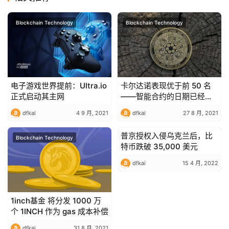
推
荐
Blockchain Technology
Blockchain Technology
电子游戏世界提前：Ultra.io
卡尔达诺表现优于前 50 名
正式启动其主网
——智能合约的日期已经确
定
dfkai
4 9 月, 2021
dfkai
27 8 月, 2021
普京授权入侵乌克兰后，比
Blockchain Technology
Blockchain Technology
特币跌破 35,000 美元
dfkai
15 4 月, 2022
1inch基金 将分发 1000 万
个 1INCH 作为 gas 成本补偿
dfkai
31 8 月, 2021