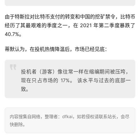
由于特斯拉对比特币支付的转变和中国的挖矿禁令，比特币
经历了其最艰难的季度之一，在 2021 年第二季度暴跌了 
首
页
40.7%。
蒂默认为，在投机热情降温后，市场已经见底：
快
信
投机者（游客）像往常一样在缩编期间被压垮，
仰
现在只占市场的 17%。 该水平与过去的底部一
致。
a
h
r
内容搜集自网络，整理者：dfkai，如若侵权请联系站长，会尽
9
快删除。
9
9