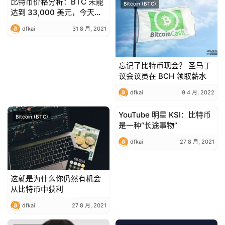
比特币价格分析：BTC 未能
Bitcoin (BTC)
Bitcoin (BTC)
达到 33,000 美元，今天将
逆转？
dfkai
31 8 月, 2021
忘记了比特币现金？ 圣马丁
议会议员在 BCH 领取薪水
dfkai
9 4 月, 2022
YouTube 明星 KSI：比特币
Bitcoin (BTC)
Bitcoin (BTC)
是一种“长途事物”
dfkai
27 8 月, 2021
这就是为什么你仍然有机会
从比特币中获利
dfkai
27 8 月, 2021