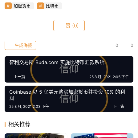
指
加密货币
比特币
数
赞
(0)
常
用
生成海报
0
0
工
具
智利交易所 Buda.com 实施比特币汇款系统
推
荐
上一篇
25 8 月, 2021 2:05 下午
Coinbase 以 5 亿美元购买加密货币并投资 10% 的利
润
25 8 月, 2021 2:03 下午
下一篇
相关推荐