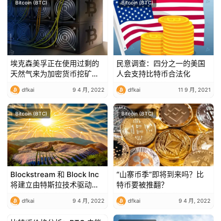
Bitcoin (BTC)
Bitcoin (BTC)
埃克森美孚正在使用过剩的
民意调查：四分之一的美国
天然气来为加密货币挖矿提
人会支持比特币合法化
供动力：报告
dfkai
9 4 月, 2022
dfkai
11 9 月, 2021
Bitcoin (BTC)
Bitcoin (BTC)
Blockstream 和 Block Inc
“山寨币季”即将到来吗？比
将建立由特斯拉技术驱动的
特币要被推翻？
太阳能比特币挖矿设施
dfkai
9 4 月, 2022
dfkai
9 4 月, 2022