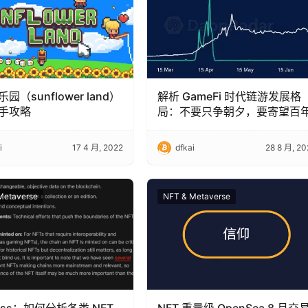
园（sunflower land）
解析 GameFi 时代链游发展格
手攻略
局：不要只争朝夕，要寄望百
i
17 4 月, 2022
dfkai
28 8 月, 20
Metaverse
NFT & Metaverse