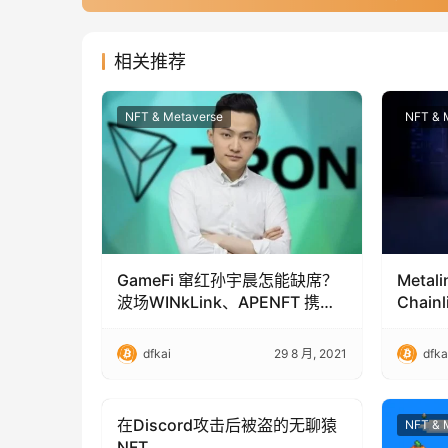
相关推荐
NFT & Metaverse
NFT & 
GameFi 窜红孙宇晨怎能缺席？
Metal
波场WINkLink、APENFT 携手
Chainl
布局链游
dfkai
29 8 月, 2021
dfka
在Discord攻击后被盗的无聊猿
NFT & Metaverse
NFT & 
NFT