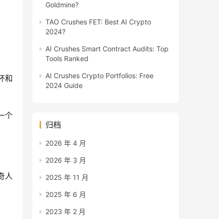
Goldmine?
TAO Crushes FET: Best AI Crypto
2024?
AI Crushes Smart Contract Audits: Top
Tools Ranked
AI Crushes Crypto Portfolios: Free
洲杯和
2024 Guide
一个
归档
2026 年 4 月
2026 年 3 月
传奇人
2025 年 11 月
2025 年 6 月
2023 年 2 月