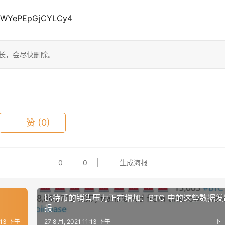
YePEpGjCYLCy4
站长，会尽快删除。
赞
(0)
0
0
生成海报
比特币的销售压力正在增加：BTC 中的这些数据发
报
1:13 下午
27 8 月, 2021 11:13 下午
下