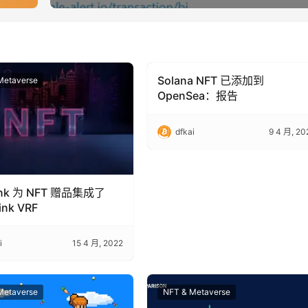
Solana NFT 已添加到
Metaverse
NFT & Metaverse
OpenSea：报告
dfkai
9 4 月, 20
ink 为 NFT 赠品集成了
ink VRF
i
15 4 月, 2022
Metaverse
NFT & Metaverse