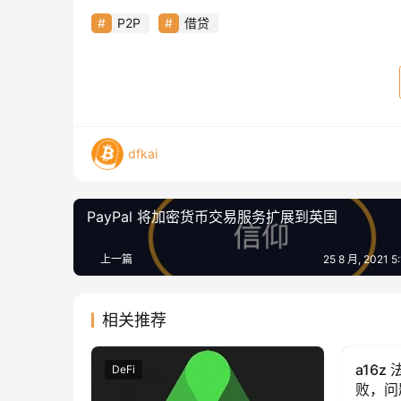
P2P
借贷
dfkai
PayPal 将加密货币交易服务扩展到英国
上一篇
25 8 月, 2021 
相关推荐
a16
DeFi
DeFi
败，问