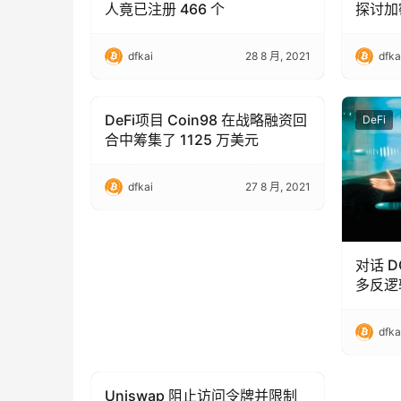
人竟已注册 466 个
探讨加
dfkai
28 8 月, 2021
dfka
DeFi项目 Coin98 在战略融资回
DeFi
DeFi
合中筹集了 1125 万美元
dfkai
27 8 月, 2021
对话 D
多反逻
品并发
dfka
Uniswap 阻止访问令牌并限制
DeFi