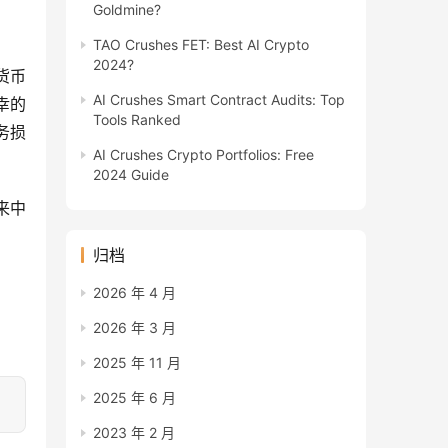
Goldmine?
TAO Crushes FET: Best AI Crypto
2024?
货币
AI Crushes Smart Contract Audits: Top
幸的
Tools Ranked
务损
AI Crushes Crypto Portfolios: Free
2024 Guide
来中
归档
2026 年 4 月
2026 年 3 月
2025 年 11 月
2025 年 6 月
2023 年 2 月