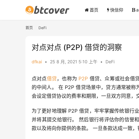
首页
快信仰
首页
DeFi
对点对点 (P2P) 借贷的洞察
dfkai
•
25 8 月, 2021 5:10 上午
•
DeFi
点对点
借贷
，也称为 
P2P
 借贷、众筹或社会借
的中间人。 在 P2P 借贷场景中，贷方通常被称
会设定借贷协议的费率和期限，一旦双方同意，
为了更好地理解 P2P 借贷，牢牢掌握传统银
并将其提交给银行。 然后银行将评估你的信誉
款以及将向你提供的条款。 一旦条款达成一致