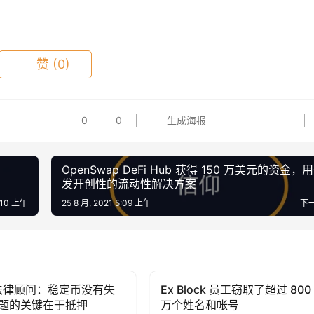
赞
(0)
0
0
生成海报
OpenSwap DeFi Hub 获得 150 万美元的资金，
发开创性的流动性解决方案
5:10 上午
25 8 月, 2021 5:09 上午
下
z 法律顾问：稳定币没有失
Ex Block 员工窃取了超过 800
DeFi
题的关键在于抵押
万个姓名和帐号