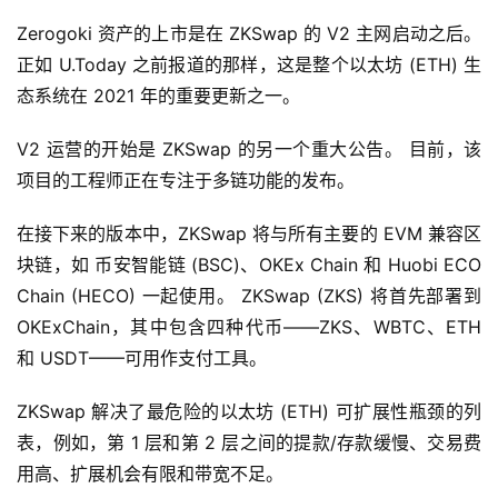
9
9
Zerogoki 资产的上市是在 ZKSwap 的 V2 主网启动之后。 
9
正如 U.Today 之前报道的那样，这是整个以太坊 (ETH) 生
指
态系统在 2021 年的重要更新之一。
数
V2 运营的开始是 ZKSwap 的另一个重大公告。 目前，该
项目的工程师正在专注于多链功能的发布。
常
用
在接下来的版本中，ZKSwap 将与所有主要的 EVM 兼容区
工
块链，如 币安智能链 (BSC)、OKEx Chain 和 Huobi ECO 
具
Chain (HECO) 一起使用。 ZKSwap (ZKS) 将首先部署到 
推
OKExChain，其中包含四种代币——ZKS、WBTC、ETH 
荐
和 USDT——可用作支付工具。
ZKSwap 解决了最危险的以太坊 (ETH) 可扩展性瓶颈的列
表，例如，第 1 层和第 2 层之间的提款/存款缓慢、交易费
用高、扩展机会有限和带宽不足。