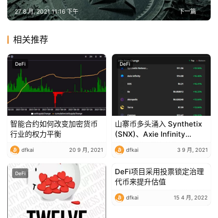
27 8 月, 2021 11:16 下午
下一篇
相关推荐
DeFi
DeFi
智能合约如何改变加密货币
山寨币多头涌入 Synthetix
行业的权力平衡
(SNX)、Axie Infinity
(AXS) 和 EOS
dfkai
20 9 月, 2021
dfkai
3 9 月, 2021
DeFi项目采用投票锁定治理
DeFi
DeFi
代币来提升估值
dfkai
15 4 月, 2022