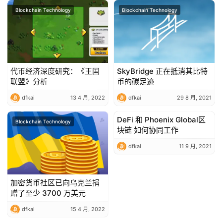
Blockchain Technology
Blockchain Technology
代币经济深度研究：《王国
SkyBridge 正在抵消其比特
联盟》分析
币的碳足迹
dfkai
13 4 月, 2022
dfkai
29 8 月, 2021
DeFi 和 Phoenix Global区
Blockchain Technology
Blockchain Technology
块链 如何协同工作
dfkai
11 9 月, 2021
加密货币社区已向乌克兰捐
赠了至少 3700 万美元
dfkai
15 4 月, 2022