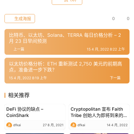
常
用
工
生成海报
0
0
具
推
比特币、以太坊、Solana、TERRA 每日价格分析 – 2
荐
月 23 日早间预测
上一篇
15 4 月, 2022 8:22 上午
以太坊价格分析：ETH 重新测试 2,750 美元的前期高
点，准备进一步下跌？
15 4 月, 2022 8:19 上午
下一篇
相关推荐
DeFi 协议的缺点 –
Cryptopolitan 宣布 Faith
Blockchain Technology
Blockchain Technology
CoinShark
Tribe 创始人为即将到来的
Web3 Masterminds 会议的
dfkai
27 8 月, 2021
dfkai
14 4 月, 2022
演讲嘉宾