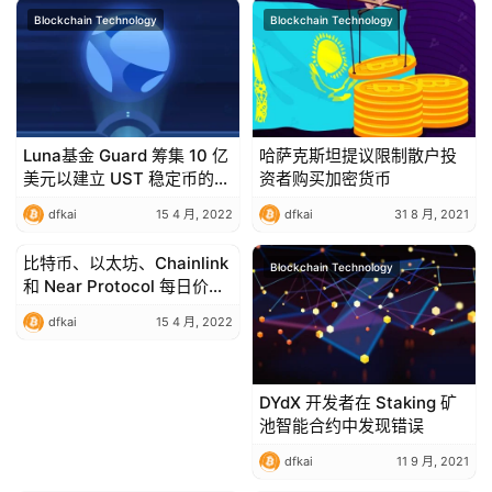
Blockchain Technology
Blockchain Technology
Luna基金 Guard 筹集 10 亿
哈萨克斯坦提议限制散户投
美元以建立 UST 稳定币的可
资者购买加密货币
持续性
dfkai
15 4 月, 2022
dfkai
31 8 月, 2021
比特币、以太坊、Chainlink
Blockchain Technology
Blockchain Technology
和 Near Protocol 每日价格
分析——2 月 22 日综述
dfkai
15 4 月, 2022
DYdX 开发者在 Staking 矿
池智能合约中发现错误
dfkai
11 9 月, 2021