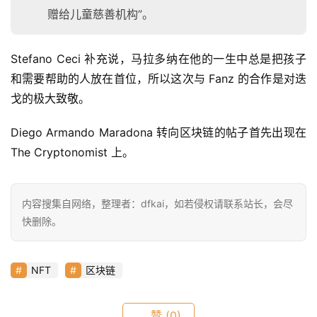
页
赠给儿童慈善机构”。
快
Stefano Ceci 补充说，马拉多纳在他的一生中总是把孩子
信
和需要帮助的人放在首位，所以这次与 Fanz 的合作是对迭
仰
戈的极大致敬。
Diego Armando Maradona 转向区块链的帖子首先出现在 
a
The Cryptonomist 上。
h
r
9
内容搜集自网络，整理者：dfkai，如若侵权请联系站长，会尽
9
快删除。
9
指
数
NFT
区块链
赞
(0)