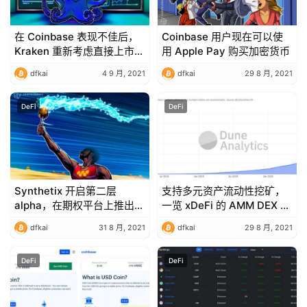
在 Coinbase 表现不佳后，
Coinbase 用户现在可以使
Kraken 重新考虑直接上市计
用 Apple Pay 购买加密货币
划
dfkai
4 9 月, 2021
dfkai
29 8 月, 2021
DeFi
DeFi
Synthetix 开启第二层
支持多元资产流动性挖矿，
alpha，在期权平台上推出奥
一览 xDeFi 的 AMM DEX 亮
运会投注
点所在
dfkai
31 8 月, 2021
dfkai
29 8 月, 2021
DeFi
DeFi