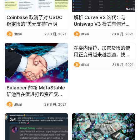
Coinbase 取消了对 USDC
解析 Curve V2 迭代：与
稳定币的“美元支持”声明
Uniswap V3 模式有何异
同？
dfkai
29 8 月, 2021
dfkai
28 8 月, 2021
在委内瑞拉，加密货币的使
DeFi
DeFi
用正变得越来越普遍，找出
原因
dfkai
31 8 月, 2021
Balancer 的新 MetaStable
矿池旨在促进打包资产交易
所
dfkai
29 8 月, 2021
DeFi
DeFi