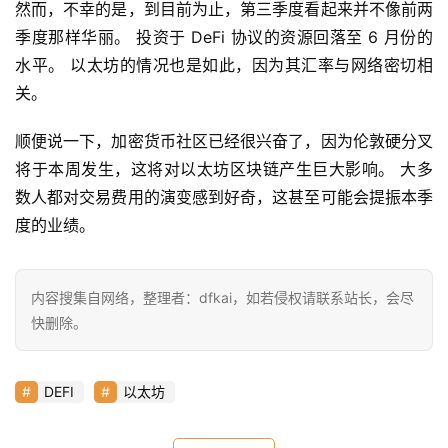
然而，不幸的是，到目前为止，第三季度看起来并不像前两
季度那样华丽。 投资于 DeFi 协议的资源回落至 6 月份的
首
水平。 以太坊的情况也是如此，因为其汇率与网络密切相
页
关。
顺便说一下，加密货币社区已经很兴奋了，因为伦敦硬分叉
快
将于本周发生，这将对以太坊区块链产生巨大影响。 大多
信
数人都对交易费用的演变感到好奇，这甚至可能会提振本季
仰
度的业绩。
a
内容搜集自网络，整理者：dfkai，如若侵权请联系站长，会尽
h
快删除。
r
9
9
DEFI
以太坊
9
指
数