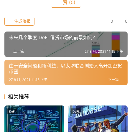
赞
(0)
生成海报
0
0
常
用
工
未来几个季度 DeFi 借贷市场的前景如何？
具
推
上一篇
27 8 月, 2021 11:15 下午
荐
由于安全问题和新利益，以太坊联合创始人离开加密货
币圈
27 8 月, 2021 11:15 下午
下一篇
相关推荐
DeFi
DeFi