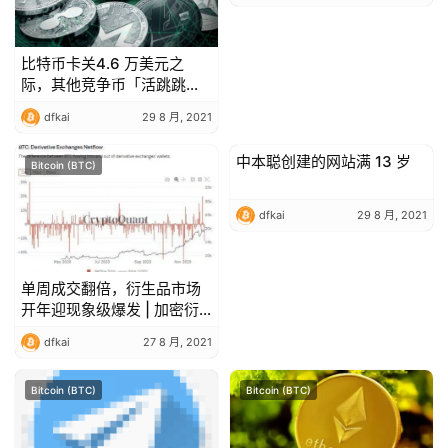
比特币卡关4.6 万美元之
际，其他竞争币「活跳跳」
涨幅俏
dfkai
29 8 月, 2021
中本聪创建的网站满 13 岁
Bitcoin (BTC)
Bitcoin (BTC)
dfkai
29 8 月, 2021
单周成交翻倍，衍生品市场
开年迎现象级爆发 | 加密衍
生品周报
dfkai
27 8 月, 2021
Bitcoin (BTC)
Bitcoin (BTC)