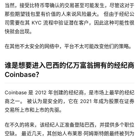
当然，接受比特币零确认的交易甚至可能发生，尽管这对于
那些期望钱包里有价值的人来说风险最大。 但由于经纪公
司需要在其 KYC 流程中验证潜在客户，因此这种可能性很
快就会出现。
在其他不太安全的网络中，平台不太可能改变他们的策略。
首
页
谁是想要进入巴西的亿万富翁拥有的经纪商
Coinbase？
快
信
Coinbase 是 2012 年创建的经纪商，是市场上最早的经纪
仰
商之一。 被认为是安全的，它在 2021 年成为股票在证券
交易所上市和上市的先驱。
a
在不久的将来，该经纪人正准备登陆巴西，并提供多个职位
h
空缺。 最近几天，其创始人布莱恩·阿姆斯特朗最终被列为
r