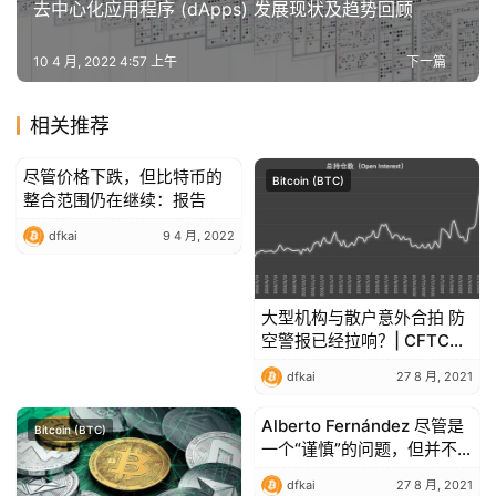
去中心化应用程序 (dApps) 发展现状及趋势回顾
10 4 月, 2022 4:57 上午
下一篇
相关推荐
尽管价格下跌，但比特币的
Bitcoin (BTC)
Bitcoin (BTC)
整合范围仍在继续：报告
dfkai
9 4 月, 2022
大型机构与散户意外合拍 防
空警报已经拉响？| CFTC
COT 比特币持仓周报
dfkai
27 8 月, 2021
Alberto Fernández 尽管是
Bitcoin (BTC)
Bitcoin (BTC)
一个“谨慎”的问题，但并不
排除加密货币
dfkai
27 8 月, 2021