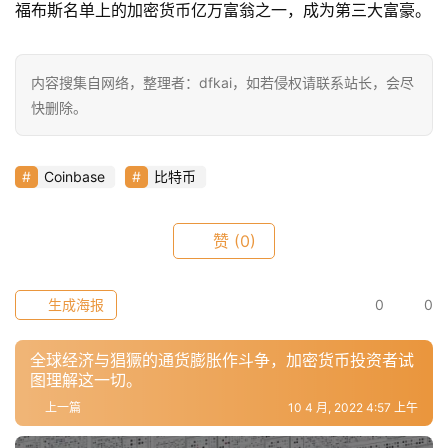
福布斯名单上的加密货币亿万富翁之一，成为第三大富豪。
9
9
9
内容搜集自网络，整理者：dfkai，如若侵权请联系站长，会尽
指
快删除。
数
Coinbase
比特币
常
用
工
赞
(0)
具
推
生成海报
0
0
荐
全球经济与猖獗的通货膨胀作斗争，加密货币投资者试
图理解这一切。
上一篇
10 4 月, 2022 4:57 上午