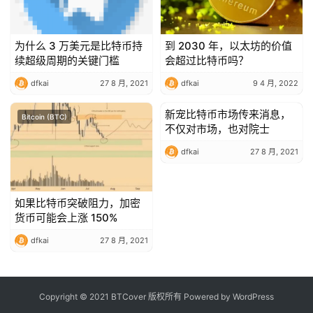
为什么 3 万美元是比特币持
到 2030 年，以太坊的价值
续超级周期的关键门槛
会超过比特币吗？
dfkai
27 8 月, 2021
dfkai
9 4 月, 2022
新宠比特币市场传来消息，
Bitcoin (BTC)
Bitcoin (BTC)
不仅对市场，也对院士
dfkai
27 8 月, 2021
如果比特币突破阻力，加密
货币可能会上涨 150%
dfkai
27 8 月, 2021
Copyright © 2021 BTCover 版权所有 Powered by
WordPress