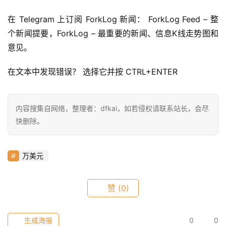
在 Telegram 上订阅 ForkLog 新闻： ForkLog Feed – 整
快
个新闻提要，ForkLog – 最重要的新闻、信息K线走势图和
信
仰
意见。
在文本中发现错误？ 选择它并按 CTRL+ENTER
a
h
内容搜集自网络，整理者：dfkai，如若侵权请联系站长，会尽
r
快删除。
9
9
9
万美元
指
数
赞
(0)
常
生成海报
0
0
用