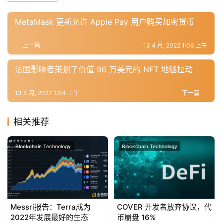
工
具
MetaMask 更新允许 Apple Pay 用户购买加密货币
推
荐
上一篇
13 4 月, 2022 1:06 上午
法国影响者策划了价值 96 万美元的 NFT 地毯拉动
13 4 月, 2022 1:04 上午
下一篇
相关推荐
Blockchain Technology
Blockchain Technology
Messri报告：Terra成为
COVER 开发者放弃协议，代
2022年发展最好的生态
币崩盘 16%