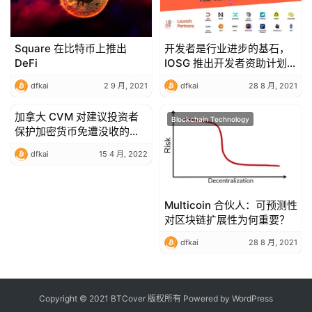
Square 在比特币上推出
开发者是行业进步的基石，
DeFi
IOSG 推出开发者资助计划
Kickstarter
dfkai
2 9 月, 2021
dfkai
28 8 月, 2021
加拿大 CVM 对建议投资者
Blockchain Technology
Blockchain Technology
保护加密货币免遭没收的交
易所感到愤怒
dfkai
15 4 月, 2022
Multicoin 合伙人：可预测性
对区块链扩展性为何重要？
dfkai
28 8 月, 2021
Copyright © 2021 BTCover 版权所有 Powered by
WordPress