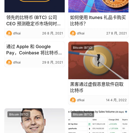
领先的比特币 (BTC) 公司
如何使用 Itunes 礼品卡购买
CEO 预测稳定币市场何时将
比特币？
达到 1 万亿美元
dfkai
26 8 月, 2021
dfkai
27 8 月, 2021
通过 Apple 和 Google
Bitcoin (BTC)
Bitcoin (BTC)
Pay，Coinbase 将比特币带
给新的受众
dfkai
29 8 月, 2021
黑客通过虚假恶意软件窃取
比特币
dfkai
14 4 月, 2022
Bitcoin (BTC)
Bitcoin (BTC)