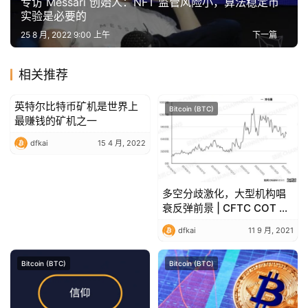
专访 Messari 创始人：NFT 监管风险小，算法稳定币
实验是必要的
25 8 月, 2022 9:00 上午
下一篇
相关推荐
英特尔比特币矿机是世界上
Bitcoin (BTC)
Bitcoin (BTC)
最赚钱的矿机之一
dfkai
15 4 月, 2022
多空分歧激化，大型机构唱
衰反弹前景 | CFTC COT 加
密货币持仓周报
dfkai
11 9 月, 2021
Bitcoin (BTC)
Bitcoin (BTC)