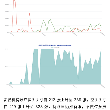
9
9
9
指
数
常
用
工
具
推
荐
资管机构账户多头头寸自 212 张上升至 289 张，空头头寸
自 219 张上升至 323 张，持仓量仍然有限，不做过多展