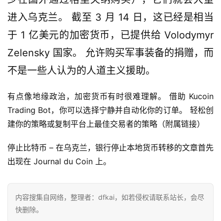
信
仰
进入乌克兰。 截至 3 月 14 日，这已经是相当
于 1 亿美元的加密货币，已提供给 Volodymyr 
a
Zelensky 国家。 允许购买军事装备的捐赠，而
h
不是一些人认为的人道主义援助。
r
9
有点像地缘政治，加密货币有时很难理解。 借助 Kucoin 
9
Trading Bot，你可以选择宁静并自动化你的订单。 轻松创
9
指
建你的策略或复制平台上最佳交易者的策略（附属链接）
数
停止比特币 – 在乌克兰，银行停止本地货币转移的文章首先
出现在 Journal du Coin 上。
常
用
工
内容搜集自网络，整理者：dfkai，如若侵权请联系站长，会尽
具
快删除。
推