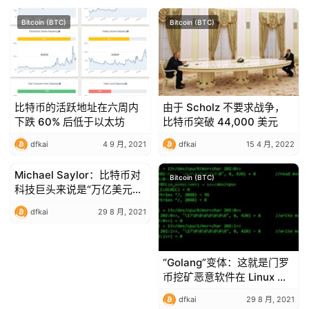
Bitcoin (BTC)
Bitcoin (BTC)
比特币的活跃地址在六周内
由于 Scholz 不要求战争，
下跌 60% 后低于以太坊
比特币突破 44,000 美元
dfkai
4 9 月, 2021
dfkai
15 4 月, 2022
Michael Saylor：比特币对
Bitcoin (BTC)
Bitcoin (BTC)
科技巨头来说是“万亿美元的
机会”
dfkai
29 8 月, 2021
“Golang”变体：这就是门罗
币挖矿恶意软件在 Linux 网
络服务器上的工作方式
dfkai
29 8 月, 2021