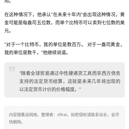
用。
a
在这种情况下，他承认“在未来十年内”会出现这种情况，黄
h
金可能是每盎司五位数，而单个比特币可以卖到七位数的美
r
元。
9
9
“对于一个比特币，我的单位是数百万。 对于一盎司黄金，
9
我的单位是数千，”他继续说道。
指
数
“随着全球贸易通过中性硬通货工具而非西方债务
支持的法定货币结算，这就是未来几年将出现的
常
以法定货币计价的价格幅度。”
用
工
具
推
内容搜集自网络，整理者：dfkai，如若侵权请联系站长，会尽
荐
快删除。