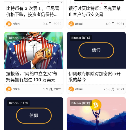
比特币有 3 次罢工，但尽管
银行讨厌比特币：巴克莱禁
价格下跌，投资者仍保持冷
止客户与币安交易
静
dfkai
9 4 月, 2022
dfkai
4 9 月, 2021
Bitcoin (BTC)
Bitcoin (BTC)
据报道，“网络中立之父”蒂
伊朗政府解除对加密货币开
姆吴拥有超过 100 万美元的
采的禁令
比特币
dfkai
5 9 月, 2021
dfkai
25 8 月, 2021
Bitcoin (BTC)
Bitcoin (BTC)