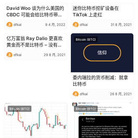
David Woo 谈为什么美国的
迷你比特币挖矿设备在
Bitcoin (BTC)
Bitcoin (BTC)
CBDC 可能会给比特币带来
TikTok 上走红
大麻烦
dfkai
9 4 月, 2022
dfkai
31 8 月, 2021
亿万富翁 Ray Dalio 更喜欢
Bitcoin (BTC)
Bitcoin (BTC)
黄金而不是比特币 – 没有人
是完美的
dfkai
29 8 月, 2021
委内瑞拉的货币削减：就拿
比特币
dfkai
26 8 月, 2021
Bitcoin (BTC)
Bitcoin (BTC)