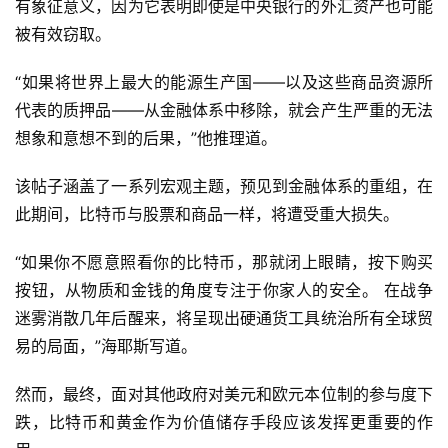
有象征意义，因为它表明即使是中央银行的外汇资产也可能
被有效窃取。
“如果将世界上最大的能源生产国——以及这些商品资源所
代表的质押品——从金融体系中移除，就会产生严重的无法
想象和意想不到的后果，”他推理道。
该帖子涵盖了一系列宏观主题，预见到金融体系的重组，在
此期间，比特币与股票和商品一样，将遭受重大损失。
首
“如果你不愿意照看你的比特币，那就闭上眼睛，按下购买
页
按钮，从物质和金钱的角度专注于你家人的安全。 在战争
迷雾消散几年后醒来，将呈现出硬通货工具统治所有全球贸
易的局面，”海耶斯写道。
快
信
然而，最终，面对其他政府对美元和欧元本位制的参与度下
仰
跌，比特币和黄金作为价值储存手段应该发挥更重要的作