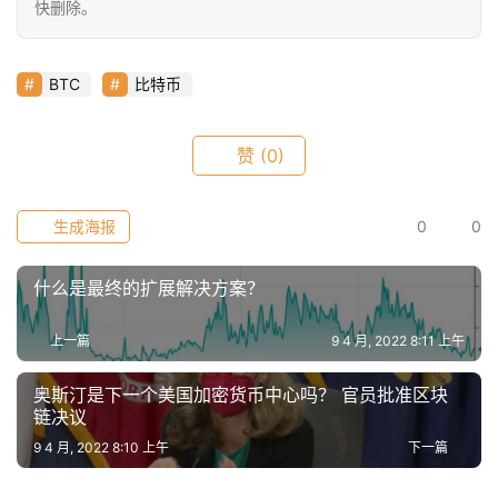
快删除。
9
指
数
BTC
比特币
赞
(0)
常
用
工
生成海报
0
0
具
推
什么是最终的扩展解决方案？
荐
上一篇
9 4 月, 2022 8:11 上午
奥斯汀是下一个美国加密货币中心吗？ 官员批准区块
链决议
9 4 月, 2022 8:10 上午
下一篇