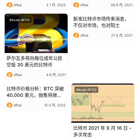
dfkai
2 1 月, 2022
dfkai
28 8 月, 2021
新宠比特币市场传来消息，
Bitcoin (BTC)
Bitcoin (BTC)
不仅对市场，也对院士
dfkai
27 8 月, 2021
萨尔瓦多将向每位成年公民
空投 30 美元的比特币
dfkai
4 9 月, 2021
比特币价格分析：BTC 突破
Bitcoin (BTC)
Bitcoin (BTC)
40,000 美元，抛售将继
续？
dfkai
15 4 月, 2022
比特币 2021 年 9 月 16 日 –
多次攻击