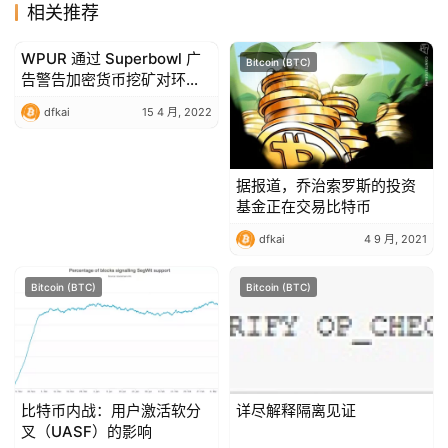
相关推荐
WPUR 通过 Superbowl 广
Bitcoin (BTC)
Bitcoin (BTC)
告警告加密货币挖矿对环境
的影响
dfkai
15 4 月, 2022
据报道，乔治索罗斯的投资
基金正在交易比特币
dfkai
4 9 月, 2021
Bitcoin (BTC)
Bitcoin (BTC)
比特币内战：用户激活软分
详尽解释隔离见证
叉（UASF）的影响