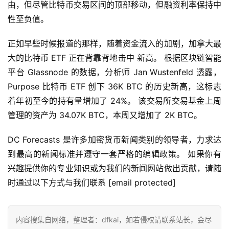
由，但尽管比特币交易区间的顶部移动，但融资利率保持中
性至负值。
正如早些时候报道的那样，随着资金流入的加剧，加拿大最
大的比特币 ETF 正在背靠背地击中 新高。 根据区块链智能
首
页
平台 Glassnode 的数据，分析师 Jan Wustenfeld 透露，
Purpose 比特币 ETF 创下 36K BTC 的历史新高，这标志
着年初至今的持有量增加了 24%。 该交易所交易基金上周
快
管理的资产为 34.07K BTC，本周又增加了 2K BTC。
信
仰
DC Forecasts 是许多加密货币新闻类别的领导者，力求达
到最高的新闻标准并遵守一套严格的编辑政策。 如果你有
兴趣提供你的专业知识或为我们的新闻网站做出贡献，请随
a
时通过以下方式与我们联系 [email protected]
h
r
9
内容搜集自网络，整理者：dfkai，如若侵权请联系站长，会尽
9